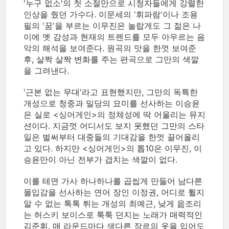
'누구 없소'의 첫 소절만으로 시청자들에게 강렬한
인상을 줬던 가수다. 이문세의 '휘파람'이나 조용
필의 '꿈'을 부르는 이무진은 놀랍게도 그 젊은 나
이에 옛 감성과 현재의 트렌드를 모두 아우르는 음
악의 해석을 보여준다. 원곡의 맛을 한껏 보여준
후, 살짝 살짝 변화를 주는 편곡으로 그만의 색깔
을 그려낸다.
'근본 없는 무대'라고 표현했지만, 그만의 독특한
개성으로 청중과 밀당의 묘미를 선사하는 이승윤
은 실로 <싱어게인>의 정체성에 딱 어울리는 뮤지
션이다. 지금껏 어디서도 보지 못했던 그만의 스타
일은 벌써부터 대중들의 기대감을 한껏 끌어올리
고 있다. 하지만 <싱어게인>의 톱10은 이무진, 이
승윤만이 아닌 전부가 겹치는 색깔이 없다.
이를 테면 가사 하나하나를 곱씹게 만들어 남다른
몰입감을 선사하는 연어 장인 이정권, 어디로 튈지
알 수 없는 톡톡 튀는 개성의 최예근, 낮게 읊조리
는 허스키 보이스로 툭툭 던지는 노래가 매력적인
김준휘, 매 라운드마다 색다른 장르의 옷을 입어도