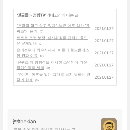
'
옛글들
>
명랑TV
' 카테고리의 다른 글
"조금씩 먹고 살고 있다"..낮은 데로 임한 '유
2021.01.27
퀴즈'의 온기
(0)
트로트 포맷 분쟁, 심사위원들 겹치기 출연
2021.01.27
은 문제없나
(0)
윤여정부터 최우식까지, 이들이 월드클래스
2021.01.27
인 진짜 이유
(0)
'유퀴즈'의 방향성을 제시한 소명의식 가진
2021.01.27
직업인들의 세계
(0)
'우이혼', 이혼을 있는 그대로 보지 못하는 관
2021.01.27
찰의 한계
(0)
thekian
문화 속에 담긴 현실을 모색하는 곳