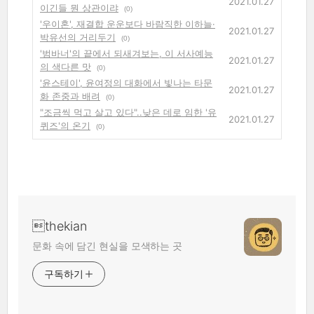
2021.01.27
이긴들 뭔 상관이랴
(0)
'우이혼', 재결합 운운보다 바람직한 이하늘·
2021.01.27
박유선의 거리두기
(0)
'범바너'의 끝에서 되새겨보는, 이 서사예능
2021.01.27
의 색다른 맛
(0)
'윤스테이', 윤여정의 대화에서 빛나는 타문
2021.01.27
화 존중과 배려
(0)
"조금씩 먹고 살고 있다"..낮은 데로 임한 '유
2021.01.27
퀴즈'의 온기
(0)
thekian
문화 속에 담긴 현실을 모색하는 곳
구독하기