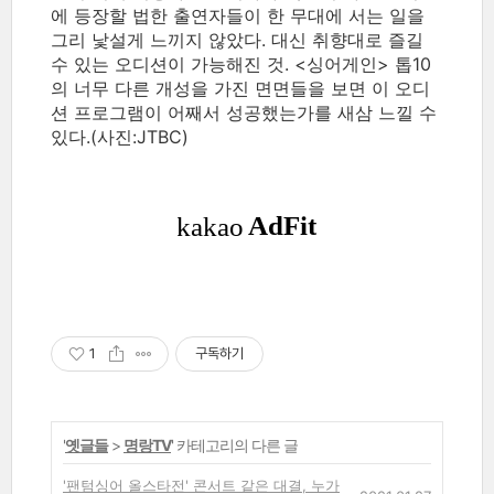
에 등장할 법한 출연자들이 한 무대에 서는 일을
그리 낯설게 느끼지 않았다. 대신 취향대로 즐길
수 있는 오디션이 가능해진 것. <싱어게인> 톱10
의 너무 다른 개성을 가진 면면들을 보면 이 오디
션 프로그램이 어째서 성공했는가를 새삼 느낄 수
있다.(사진:JTBC)
1
구독하기
'
옛글들
>
명랑TV
' 카테고리의 다른 글
'팬텀싱어 올스타전' 콘서트 같은 대결, 누가