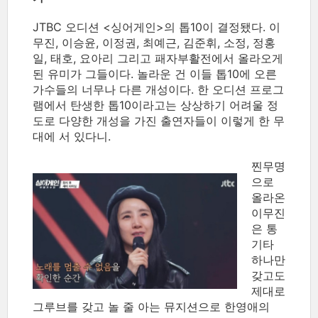
JTBC 오디션 <싱어게인>의 톱10이 결정됐다. 이
무진, 이승윤, 이정권, 최예근, 김준휘, 소정, 정홍
일, 태호, 요아리 그리고 패자부활전에서 올라오게
된 유미가 그들이다. 놀라운 건 이들 톱10에 오른
가수들의 너무나 다른 개성이다. 한 오디션 프로그
램에서 탄생한 톱10이라고는 상상하기 어려울 정
도로 다양한 개성을 가진 출연자들이 이렇게 한 무
대에 서 있다니.
찐무명
으로
올라온
이무진
은 통
기타
하나만
갖고도
제대로
그루브를 갖고 놀 줄 아는 뮤지션으로 한영애의