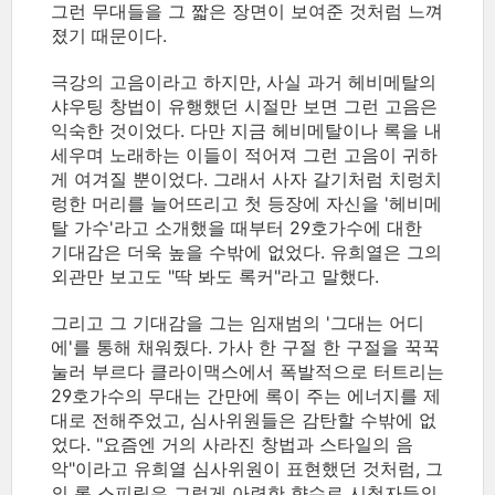
그런 무대들을 그 짧은 장면이 보여준 것처럼 느껴
졌기 때문이다.
극강의 고음이라고 하지만, 사실 과거 헤비메탈의
샤우팅 창법이 유행했던 시절만 보면 그런 고음은
익숙한 것이었다. 다만 지금 헤비메탈이나 록을 내
세우며 노래하는 이들이 적어져 그런 고음이 귀하
게 여겨질 뿐이었다. 그래서 사자 갈기처럼 치렁치
렁한 머리를 늘어뜨리고 첫 등장에 자신을 '헤비메
탈 가수'라고 소개했을 때부터 29호가수에 대한
기대감은 더욱 높을 수밖에 없었다. 유희열은 그의
외관만 보고도 "딱 봐도 록커"라고 말했다.
그리고 그 기대감을 그는 임재범의 '그대는 어디
에'를 통해 채워줬다. 가사 한 구절 한 구절을 꾹꾹
눌러 부르다 클라이맥스에서 폭발적으로 터트리는
29호가수의 무대는 간만에 록이 주는 에너지를 제
대로 전해주었고, 심사위원들은 감탄할 수밖에 없
었다. "요즘엔 거의 사라진 창법과 스타일의 음
악"이라고 유희열 심사위원이 표현했던 것처럼, 그
의 록 스피릿은 그렇게 아련한 향수로 시청자들의