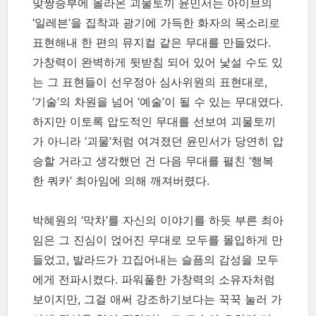
맞짱승부에 올라온 괴물토끼 윤민서는 아이브의
‘일레븐’을 집착과 광기에 가득한 화자의 목소리로
표현해내 한 편의 뮤지컬 같은 무대를 만들었다.
가창력이 완벽하게 뒷받침 되어 있어 낯설 수도 있
는 그 표현들이 선우정아 심사위원의 표현대로,
‘기술’의 차원을 넘어 ‘예술’이 될 수 있는 무대였다.
하지만 이토록 압도적인 무대를 선보여 괴물토끼
가 아니라 ‘괴물’처럼 여겨졌던 윤민서가 당연히 압
승할 거라고 생각했던 건 다음 무대를 펼친 ‘행복
한 쿼카’ 최아임에 의해 깨져버렸다.
박혜원의 ‘막차’를 자신의 이야기를 하듯 부른 최아
임은 그 진심이 얹어진 무대로 모두를 몰입하게 만
들었고, 발라드가 끄집어내는 슬픔의 감성을 모두
에게 전파시켰다. 파워풀한 가창력의 소유자처럼
보이지만, 그걸 애써 강조하기보다는 꾹꾹 눌러 가