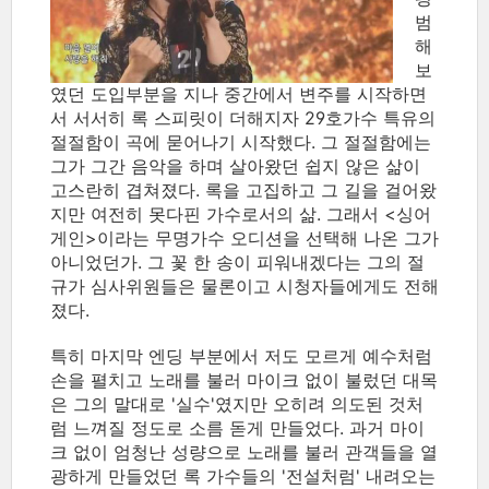
범
해
보
였던 도입부분을 지나 중간에서 변주를 시작하면
서 서서히 록 스피릿이 더해지자 29호가수 특유의
절절함이 곡에 묻어나기 시작했다. 그 절절함에는
그가 그간 음악을 하며 살아왔던 쉽지 않은 삶이
고스란히 겹쳐졌다. 록을 고집하고 그 길을 걸어왔
지만 여전히 못다핀 가수로서의 삶. 그래서 <싱어
게인>이라는 무명가수 오디션을 선택해 나온 그가
아니었던가. 그 꽃 한 송이 피워내겠다는 그의 절
규가 심사위원들은 물론이고 시청자들에게도 전해
졌다.
특히 마지막 엔딩 부분에서 저도 모르게 예수처럼
손을 펼치고 노래를 불러 마이크 없이 불렀던 대목
은 그의 말대로 '실수'였지만 오히려 의도된 것처
럼 느껴질 정도로 소름 돋게 만들었다. 과거 마이
크 없이 엄청난 성량으로 노래를 불러 관객들을 열
광하게 만들었던 록 가수들의 '전설처럼' 내려오는