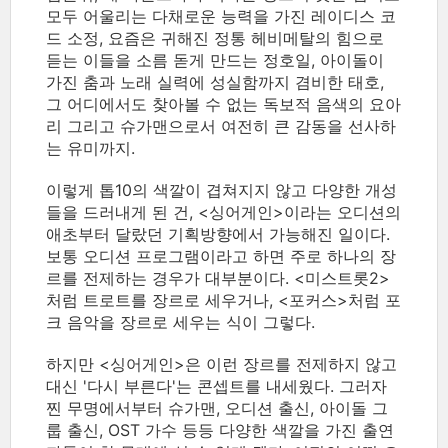
모두 어울리는 다채로운 능력을 가진 레이디스 코
드 소정, 요즘은 귀해진 정통 헤비메탈의 힘으로
듣는 이들을 소름 돋게 만드는 정호일, 아이돌이
가진 춤과 노래 실력에 성실함까지 겸비한 태호,
그 어디에서도 찾아볼 수 없는 독보적 음색의 요아
리 그리고 슈가맨으로서 여전히 큰 감동을 선사하
는 유미까지.
이렇게 톱10의 색깔이 겹쳐지지 않고 다양한 개성
들을 드러내게 된 건, <싱어게인>이라는 오디션의
애초부터 달랐던 기획방향에서 가능해진 일이다.
보통 오디션 프로그램이라고 하면 주로 하나의 장
르를 전제하는 경우가 대부분이다. <미스트롯2>
처럼 트로트를 장르로 세우거나, <포커스>처럼 포
크 음악을 장르로 세우는 식이 그렇다.
하지만 <싱어게인>은 이런 장르를 전제하지 않고
대신 '다시 부른다'는 콘셉트를 내세웠다. 그러자
찐 무명에서부터 슈가맨, 오디션 출신, 아이돌 그
룹 출신, OST 가수 등등 다양한 색깔을 가진 출연