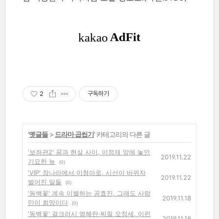
2
구독하기
'
옛글들
>
드라마 곱씹기
' 카테고리의 다른 글
'보좌관2' 꿈과 현실 사이, 이정재 앞에 놓인
2019.11.22
기묘한 늪
(0)
'VIP' 장나라에서 이청아로, 시선이 바뀌자
2019.11.22
벌어진 일들
(0)
'동백꽃' 계속 이별하는 공효진, 그래도 사람
2019.11.18
만이 희망이다
(0)
'동백꽃' 걸크러시 염혜란·찌질 오정세, 이런
2019.11.18