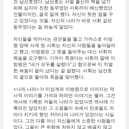
건 남선호였다. 남선호는 서얼 출신의 벽을 넘기
위해 심지어 친한 동무였던 서휘까지 배신했었던
인물이지만, 결국 알게 됐다. 자신이 헛된 꿈을 꾸
고 있었다는 것을. 자신의 나라가 바로 서휘 같은
동무였다는 걸 뒤늦게 알았다.
자신들을 막아서는 관군들을 뚫고 가까스로 이방
원 앞에 서게 된 서휘는 자신의 사람들을 놓아달라
고 했고, 이방원은 그 뜻을 들어주는 대신 서휘의
목숨을 요구했다. 기꺼이 죽겠다는 서휘의 말에 이
방원은 “네가 모두를 살렸다”고 함으로써 이 치열
한 싸움이 끝이 났다는 걸 알렸다. 서휘는 남선호
의 곁으로 돌아와 죽음을 맞이했다.
<나의 나라>가 이성계와 이방원으로 이어지는 역
사적 이야기를 가져와 하려던 이야기는 뭘까. 그건
역사에 기록된 저들의 나라가 있었다면 역사에 기
록되진 않았지만 그 소용돌이 속에서 민초들도 저
마다 지키려 했던 저마다의 나라가 있었다는 사실
이다. 그건 다름 아닌 자신들에게 소중한 사람들이
었다. 그들이 큰 위험에 처하지 않고 배곯지 않고