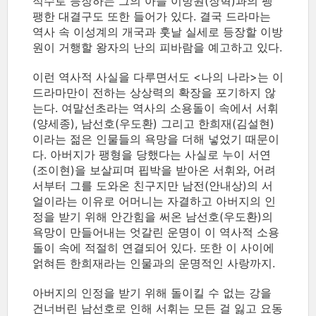
적수로 등장하는 그의 아들 이방원(장혁)과의 팽
팽한 대결구도 또한 들어가 있다. 결국 드라마는
역사 속 이성계의 개국과 훗날 실세로 등장할 이방
원이 거행할 왕자의 난의 피바람을 예고하고 있다.
이런 역사적 사실을 다루면서도 <나의 나라>는 이
드라마만이 전하는 상상력의 확장을 포기하지 않
는다. 여말선초라는 역사의 소용돌이 속에서 서휘
(양세종), 남선호(우도환) 그리고 한희재(김설현)
이라는 젊은 인물들의 욕망을 더해 넣었기 때문이
다. 아버지가 팽형을 당했다는 사실로 누이 서연
(조이현)을 보살피며 핍박을 받아온 서휘와, 어려
서부터 그를 도와온 친구지만 남전(안내상)의 서
얼이라는 이유로 어머니는 자결하고 아버지의 인
정을 받기 위해 안간힘을 써온 남선호(우도환)의
욕망이 만들어내는 엇갈린 운명이 이 역사적 소용
돌이 속에 적절히 연결되어 있다. 또한 이 사이에
얽혀든 한희재라는 인물과의 운명적인 사랑까지.
아버지의 인정을 받기 위해 돌이킬 수 없는 강을
건너버린 남선호로 인해 서휘는 모든 걸 잃고 요동