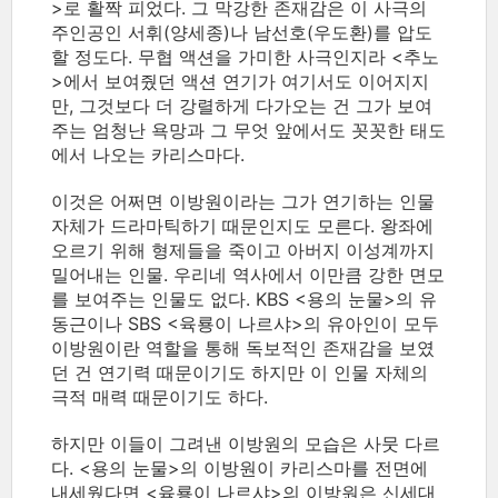
>로 활짝 피었다. 그 막강한 존재감은 이 사극의
주인공인 서휘(양세종)나 남선호(우도환)를 압도
할 정도다. 무협 액션을 가미한 사극인지라 <추노
>에서 보여줬던 액션 연기가 여기서도 이어지지
만, 그것보다 더 강렬하게 다가오는 건 그가 보여
주는 엄청난 욕망과 그 무엇 앞에서도 꼿꼿한 태도
에서 나오는 카리스마다.
이것은 어쩌면 이방원이라는 그가 연기하는 인물
자체가 드라마틱하기 때문인지도 모른다. 왕좌에
오르기 위해 형제들을 죽이고 아버지 이성계까지
밀어내는 인물. 우리네 역사에서 이만큼 강한 면모
를 보여주는 인물도 없다. KBS <용의 눈물>의 유
동근이나 SBS <육룡이 나르샤>의 유아인이 모두
이방원이란 역할을 통해 독보적인 존재감을 보였
던 건 연기력 때문이기도 하지만 이 인물 자체의
극적 매력 때문이기도 하다.
하지만 이들이 그려낸 이방원의 모습은 사뭇 다르
다. <용의 눈물>의 이방원이 카리스마를 전면에
내세웠다면 <육룡이 나르샤>의 이방원은 신세대