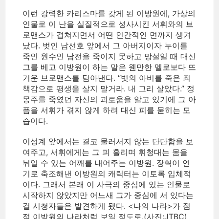
이런 강력한 카리스마를 갖게 된 이방원에, 가상의
인물로 이 난을 실질적으로 성사시킨 서휘와의 브
로맨스가 겹쳐지면서 어떤 인간적인 면까지 생겨
났다. 벗인 남선호 앞에서 그 아버지이자 누이를
죽인 원수인 남전을 죽이지 못하고 망설일 때 대신
그를 베고 이방원이 하는 말은 웬만한 멜로보다 뜨
거운 브로맨스를 담아낸다. “벗의 아비를 죽은 죄
책감으로 평생을 살지 말거라. 내 그리 살았다.” 정
몽주를 죽였던 자신의 괴로움을 알고 있기에 그 아
픔을 서휘가 겪지 않게 하려 대신 피를 묻히는 모
습이다.
이성계 앞에서는 결코 물러서지 않는 단단함을 보
여주고, 서휘에게는 그 피 흘리며 휘청대는 몸을
뉘일 수 있는 어깨를 내어주는 이방원. 장혁이 연
기로 축조해낸 이방원의 캐릭터는 이토록 입체적
이다. 그래서 본래 이 사극의 중심에 있는 인물로
시작하지 않았지만 어느새 그가 중심에 서 있다는
걸 시청자들은 발견하게 됐다. <나의 나라>가 점
점 이방원의 나라처럼 보일 정도로.(사진:JTBC)