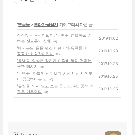
'
옛글들
>
드라마 곱씹기
' 카테고리의 다른 글
심상찮은 용식이앓이, '동백꽃' 촌므파탈 강
2019.11.02
하늘 신드롬의 실체
(0)
'배가본드' 온몸 던진 이승기와 유족들, 이
2019.10.28
절절한 현실감이라니
(0)
'동백꽃' 임상춘 작가가 손담비 통해 전하는
2019.10.28
짠한 메시지
(0)
'동백꽃', 까불이 정체보다 손담비 생존 여부
2019.10.25
더 궁금하다는 건
(0)
'유령을' 역시 믿고 보는 문근영, 4년 공백 걱
2019.10.25
정은 기우였다
(0)
thekian