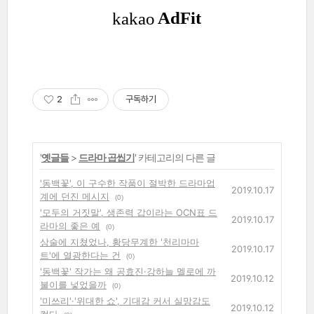
2
구독하기
'
옛글들
>
드라마 곱씹기
' 카테고리의 다른 글
'동백꽃', 이 구수한 작품이 절박한 드라마업
2019.10.17
계에 던진 메시지
(0)
'모두의 거짓말', 생존력 갑이라는 OCN표 드
2019.10.17
라마의 좋은 예
(0)
상술에 지쳤었나, 황당무계한 '천리마마
2019.10.17
트'에 열광한다는 건
(0)
'동백꽃' 작가는 왜 공효진·강하늘 멜로에 까
2019.10.12
불이를 넣었을까
(0)
'미쓰리'·'위대한 쇼', 기대감 커서 실망감도
2019.10.12