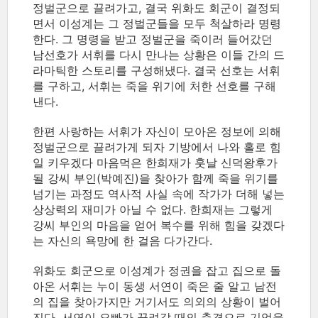
정벌군으로 끌려가고, 결국 위화도 회군이 결정되
면서 이성계는 그 정벌군들을 모두 척살하라 명령
한다. 그 명령을 받고 정벌군을 죽이러 들어갔던
남선호가 서휘를 다시 만나는 상황은 이들 간의 드
라마틱한 스토리를 구성해냈다. 결국 선호는 서휘
를 구하고, 서휘는 죽을 위기에 처한 선호를 구해
낸다.
한편 사랑하는 서휘가 자신이 모아온 정보에 의해
정벌군으로 끌려가게 되자 기방에서 나와 홀로 힘
일 키우겠다 마음먹은 한희재가 훗날 신덕왕후가
될 강씨 부인(박예진)을 찾아가 함께 죽을 위기를
넘기는 과정도 역사적 사실 속에 작가가 더해 넣는
상상력의 재미가 아닐 수 없다. 한희재는 그렇게
강씨 부인의 마음을 얻어 복수를 위해 힘을 갖겠다
는 자신의 욕망에 한 걸음 다가간다.
위화도 회군으로 이성계가 정권을 잡고 집으로 돌
아온 서휘는 누이 동생 서연이 죽은 줄 알고 남전
의 집을 찾아가지만 거기서도 의외의 상황이 벌어
진다. 서연이 오빠가 끌려갈 때의 충격으로 기억을