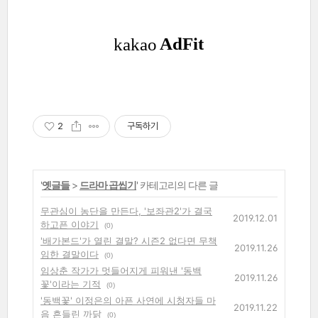
2
구독하기
'
옛글들
>
드라마 곱씹기
' 카테고리의 다른 글
무관심이 농단을 만든다, '보좌관2'가 결국
2019.12.01
하고픈 이야기
(0)
'배가본드'가 열린 결말? 시즌2 없다면 무책
2019.11.26
임한 결말이다
(0)
임상춘 작가가 멋들어지게 피워낸 '동백
2019.11.26
꽃'이라는 기적
(0)
'동백꽃' 이정은의 아픈 사연에 시청자들 마
2019.11.22
음 흔들린 까닭
(0)