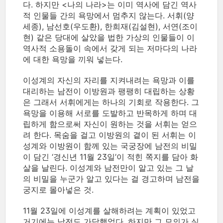
다. 하지만 <나의 나라>는 이미 역사에 담긴 역사
적 인물들 간의 욕망에서 멈추지 않는다. 서휘(양
세종), 남선호(우도환), 한희재(김설현), 서연(조이
현) 같은 당대에 살았을 법한 가상의 인물들이 이
역사적 소용돌이 속에서 갖게 되는 저마다의 나라
에 대한 욕망을 끼워 넣는다.
이성계의 자신의 자리를 지켜내려는 욕망과 이를
대리하는 남전이 이방원과 팽팽히 대립하는 상황
은 그래서 서휘에게는 하나의 기회로 작용한다. 그
욕망을 이용해 서로를 도발하고 반목하게 하며 대
립하게 함으로써 자신이 원하는 것을 서휘는 얻으
려 한다. 목숨을 걸고 이방원의 곁이 된 서휘는 이
성계와 이방원이 함께 있는 국궁장에 남전의 비밀
이 담긴 ‘경신년 11월 23일’이 적힌 쪽지를 담아 화
살을 날린다. 이성계와 남전만이 알고 있는 그 날
의 비밀을 누군가 알고 있다는 걸 경고하며 남전을
궁지로 몰아넣은 것.
11월 23일에 이성계를 살해하려는 계획이 있었고
거기에는 남전도 가담했었다. 하지만 그 모의가 실