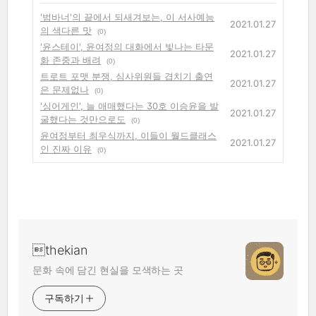
'범바너'의 끝에서 되새겨보는, 이 서사예능
2021.01.27
의 색다른 맛
(0)
'윤스테이', 윤여정의 대화에서 빛나는 타문
2021.01.27
화 존중과 배려
(0)
트로트 포맷 분쟁, 심사위원들 겹치기 출연
2021.01.27
은 문제없나
(0)
'싱어게인', 늘 애매했다는 30호 이승윤을 발
2021.01.27
굴했다는 것만으로도
(0)
윤여정부터 최우식까지, 이들이 월드클래스
2021.01.27
인 진짜 이유
(0)
thekian
문화 속에 담긴 현실을 모색하는 곳
구독하기