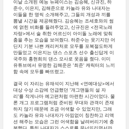
이날 소개된 예능 뉴페이스는 김승혜, 신규진, 하
준수, 이은지, 김해준으로 카놀라 유와 나대자는
이들을 한 명씩 소개해주고, 그들의 개성과 끼를
뽐낼 시간을 제공해줬다. 김승혜는 조세호와의 썸
에 얽힌 비화를 들려주었고, 신규진은 <전국노래
자랑>에서 술 취한 어르신이 아이돌 노래에 맞춰
춤을 추는 모습을 보여줬다. 하준수는 웃기지만 어
딘지 기분 나쁜 캐리커처로 모두를 포복절도하게
만들었고 이은지는 댄스 스포츠 선수 출신답게 이
국주와 홍현희의 댄스 모사로 웃음을 줬다. 이미
유튜브에서 유명한 김해준은 '최준' 캐릭터의 느끼
함 속에 모두를 빠뜨렸고.
결국 이 자리는 유재석이 지난해 <연예대상>에서
대상 수상 소감에 언급했던 '개그맨들의 설 자
리'를 작게나마 예고편처럼 마련한 시간이었다. 물
론 개그 프로그램처럼 준비된 무대와 관객이 존재
하지 않기 때문에 조금 어색할 수 있었지만, 그래
도 카놀라 유와 나대자가 아낌없이 칭찬하고 리액
션 해주는 모습은 그런 어색함을 날려버리기에 충
분했다. 특히 나대자가 스스로를 무너뜨리면서까