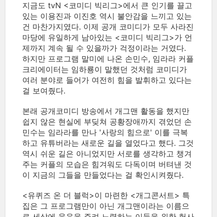
지금도 tvN <코미디 빅리그>에서 큰 인기를 끌고
있는 이용진과 이진호 역시 불안감을 느끼고 있는
건 마찬가지였다. 이제 공개 코미디가 모두 사라진
마당에 유일하게 남아있는 <코미디 빅리그>가 언
제까지 계속 될 수 있을까가 걱정이라는 거였다.
하지만 프로그램 말미에 나온 손민수, 임라라 커플
크리에이터는 임하룡이 말했던 것처럼 코미디가
여러 분야로 들어가 여전히 힘을 발휘하고 있다는
걸 보여줬다.
본래 공개코미디 방송에서 개그맨 활동을 했지만
쉽지 않은 현실에 부딪쳐 공황장애까지 겪었던 손
민수는 임라라를 만나 '사랑의 힘으로' 이를 극복
하고 유튜버라는 새로운 길을 열었다고 했다. 그것
역시 쉬운 길은 아니었지만 서로를 생각하고 챙겨
주는 커플의 모습은 힘겨워도 다독이며 버텨낸 것
이 지금의 그들을 만들었다는 걸 확인시켜줬다.
<유퀴즈 온 더 블럭>이 마련한 <개그콘서트> 특
집은 그 프로그램만이 아닌 개그맨이라는 이름으
로 세상에 웃음을 주려 노력하는 이들을 위한 헌사