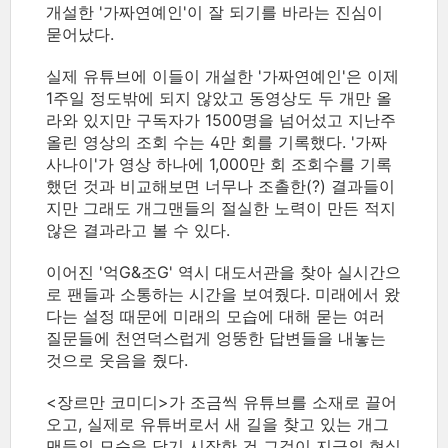
개설한 '가짜연예인'이 잘 되기를 바라는 진심이
묻어났다.
실제 유튜브에 이들이 개설한 '가짜연예인'은 이제
1주일 정도밖에 되지 않았고 동영상도 두 개만 올
라와 있지만 구독자가 1500명을 넘어섰고 지난주
올린 영상의 조회 수는 4만 회를 기록했다. '가짜
사나이'가 영상 하나에 1,000만 회 조회수를 기록
했던 것과 비교해보면 너무나 조촐한(?) 결과들이
지만 그래도 개그맨들의 절실한 노력이 만든 적지
않은 결과라고 볼 수 있다.
이어진 '억G&조G' 역시 대도서관을 찾아 실시간으
로 팬들과 소통하는 시간을 보여줬다. 미래에서 왔
다는 설정 때문에 미래의 모습에 대해 묻는 여러
질문들에 천연덕스럽게 엉뚱한 답변들을 내놓는
것으로 웃음을 줬다.
<장르만 코미디>가 조금씩 유튜브를 소재로 끌어
오고, 실제로 유튜버로서 새 길을 찾고 있는 개그
맨들의 모습을 담기 시작한 건 그것이 지금의 현실