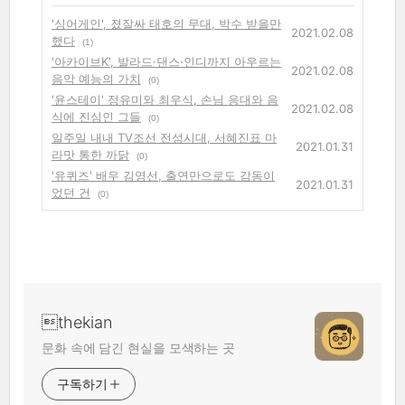
'싱어게인', 졌잘싸 태호의 무대, 박수 받을만
2021.02.08
했다
(1)
'아카이브K', 발라드·댄스·인디까지 아우르는
2021.02.08
음악 예능의 가치
(0)
'윤스테이' 정유미와 최우식, 손님 응대와 음
2021.02.08
식에 진심인 그들
(0)
일주일 내내 TV조선 전성시대, 서혜진표 마
2021.01.31
라맛 통한 까닭
(0)
'유퀴즈' 배우 김영선, 출연만으로도 감동이
2021.01.31
었던 건
(0)
thekian
문화 속에 담긴 현실을 모색하는 곳
구독하기