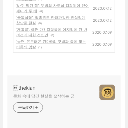
'바퀴 달린 집', 뜻밖의 차도남 김희원이 있어
2020.07.12
재미가 두 배
(0)
'골목식당', 백종원도 안타까워한 요식업계
2020.07.12
참담한 현실
(0)
'개훌륭', 예쁜 개? 강형욱이 여지없이 깬 반
2020.07.09
려견에 대한 선입견
(0)
'놀면' 유두래곤·린다G의 구박과 죽이 맞는
2020.07.09
비룡의 앙탈
(1)
thekian
문화 속에 담긴 현실을 모색하는 곳
구독하기