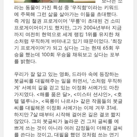
보다는 소
라는 동물이 가진 특성 중 '우직함'이라는 키워드
에 주목해 그런 삶을 살아가는 이들을 초대했다.
즉 게임 철권 프로게이머 '무릎'이 초대된 건 소띠
프로게이머이기도 했지만, 그가 2004년부터 지금
까지 여전히 현역으로 세계 랭킹 1위를 유지한 채
소처럼 우직하게 버텨내고 있기 때문이었다. '최장
기 프로게이머'가 되고 싶다는 그는 현재 65회 우
승을 했는데 100회 우승을 채워보고 싶다는 포부
를 밝혔다.
우리가 잘 알고 있는 영화, 드라마 속에 등장하는
붓글씨를 대필해주는 일을 하면서, '소처럼 우직하
게' 서예의 길을 걷고 있는 이정화 서예가도 마찬
가지였다. <해를 품은 달>, <미스터 션샤인>, <호
텔 델루나>, <육룡이 나르샤> 같은 작품들의 붓글
씨를 대필해온 이정화 서예가는 이제 겨우 31세.
하지만 7살 때부터 시작해 걸어온 길은 결코 짧지
않았다. 그의 붓글씨가 놀라운 건 그저 글씨를 예
쁘게 쓰는 것이 아니라 여러 감정들이 더해진 글씨
를 쓴다는 것이고, 대필을 했던 것처럼 쓰는 연기