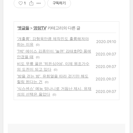
1
구독하기
'
옛글들
>
명랑TV
' 카테고리의 다른 글
'개훌륭', 강형욱만큼 제작진도 훌륭해져야
2020.09.10
하는 이유
(0)
'1박' 에이스 김종민이 '놀면' 김태호PD 품에
2020.09.07
안겼을 때
(0)
비도 무릎 꿇은 '히든싱어6', 이제 원조가수
2020.09.07
의 도전이 되고 있다
(0)
'밤을 걷는 밤', 유희열을 따라 걷기만 해도
2020.09.07
힐링 된다는 건
(0)
'식스센스' 예능 망나니로 거듭난 제시, 유재
2020.09.07
석의 선택은 옳았다
(0)