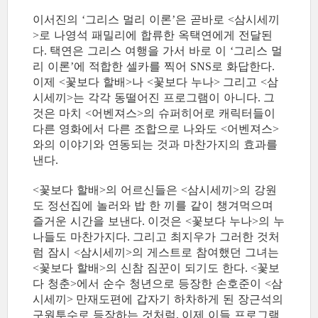
이서진의
그리스 멀리 이론
은 곧바로
삼시세끼
‘
’
<
로 나영석 패밀리에 합류한 옥택연에게 전달된
>
다
택연은 그리스 여행을 가서 바로 이
그리스 멀
.
‘
리 이론
에 적합한 셀카를 찍어
로 화답한다
’
SNS
.
이제
꽃보다 할배
나
꽃보다 누나
그리고
삼
<
>
<
>
<
시세끼
는 각각 동떨어진 프로그램이 아니다
그
>
.
것은 마치
어벤져스
의 슈퍼히어로 캐릭터들이
<
>
다른 영화에서 다른 조합으로 나와도
어벤져스
<
>
와의 이야기와 연동되는 것과 마찬가지의 효과를
낸다
.
꽃보다 할배
의 어르신들은
삼시세끼
의 강원
<
>
<
>
도 정선집에 놀러와 밥 한 끼를 같이 챙겨먹으며
즐거운 시간을 보낸다
이것은
꽃보다 누나
의 누
.
<
>
나들도 마찬가지다
그리고 최지우가 그러한 것처
.
럼 잠시
삼시세끼
의 게스트로 참여했던 그녀는
<
>
꽃보다 할배
의 신참 짐꾼이 되기도 한다
꽃보
<
>
. <
다 청춘
에서 순수 청년으로 등장한 손호준이
삼
>
<
시세끼
만재도편에 갑자기 하차하게 된 장근석의
>
구원투수로 등장하는 것처럼
이제 이들 프로그램
,