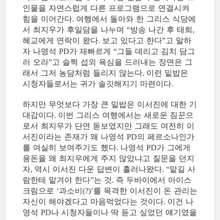
인물을 자연스럽게 다른 프로그램으로 연결시켜
힘을 이어간다
여행에서 돌아와 한 그리스 식당에
.
서 최지우가 후일담을 나누며
방송 나간 후 태희
“
,
혜교에게 연락이 왔다
보고 있다고 한다
고 말하
.
”
자 나영석
가 재빠르게
그들 데리고 김치 담그
PD
“
러 오라
고 슬쩍 섭외 욕심을 드러내는 장면은 그
”
래서 그저 농담처럼 들리지 않는다
이런 밑밥은
.
시청자들로서는 귀가 솔깃해지기 마련이다
.
하지만 무엇보다 가장 큰 밑밥은 이서진에 대한 기
대감이다
이번 그리스 여행에서는 새로운 짐꾼으
.
로서 최지우가 단연 돋보였지만 그래도 여전히 이
서진이라는 존재가 왜 나영석
의 페르소나인가
PD
를 여실히 보여주기도 했다
나영석
가 그에게
.
PD
용돈을 왜 최지우에게 주지 않았냐고 질문을 던지
자
역시 이서진 다운 답변이 흘러나왔다
맡길 사
,
. “
람한테 맡겨야 한다
는 것
즉 두바이에서 아이스
”
.
크림으로
과소비
를 목격한 이서진이 돈 관리는
‘
(?)’
자신이 해야겠다고 마음먹었다는 것이다
이건 나
.
영석
나 시청자들이나 딱 듣고 싶었던 얘기였을
PD