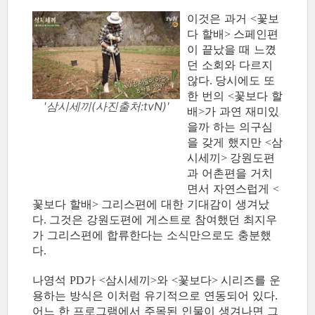
이것은 과거
꽃보
<
다 할배
스페인편
>
이 끝났을 때 느꼈
던 소회와 다르지
않다
당시에도 또
.
한 번의
꽃보다 할
<
'삼시세끼(사진출처:tvN)'
배
가 과연 재미있
>
을까 하는 의구심
을 갖게 했지만
삼
<
시세끼
강원도편
>
과 어촌편을 거치
면서 자연스럽게
<
꽃보다 할배
그리스편에 대한 기대감이 생겨났
>
다
그것은 강원도편에 게스트로 참여했던 최지우
.
가 그리스편에 합류한다는 소식만으로도 충분했
다
.
나영석
가
삼시세끼
와
꽃보다
시리즈를 운
PD
<
>
<
>
용하는 방식은 이처럼 유기적으로 연동되어 있다
.
어느 한 프로그램에서 주목된 인물이 생겨나면 그