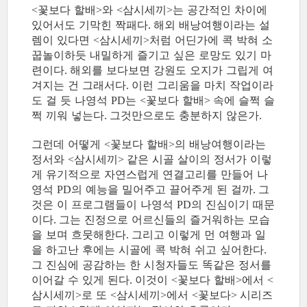
꽃보다 할배
와
삼시세끼
는 공간적인 차이에
<
>
<
>
있어서도 기막힌 짝패다
해외 배낭여행이라는 설
.
렘이 있다면
삼시세끼
처럼 어딘가에 콕 박혀 소
<
>
꿉놀이하듯 내밀하게 즐기고 싶은 로망도 있기 마
련이다
해외를 보다보면 강원도 오지가 그립게 여
.
겨지는 건 그래서다
이런 그리움을 마치 작업이라
.
도 걸 듯 나영석
는
꽃보다 할배
속에 슬쩍 슬
PD
<
>
쩍 끼워 넣는다
그것만으로도 충분하지 않은가
.
.
그런데 어떻게
꽃보다 할배
의 배낭여행이라는
<
>
정서와
삼시세끼
같은 시골 살이의 정서가 이렇
<
>
게 유기적으로 자연스럽게 연결고리를 만들어 나
영석
의 예능을 밀어주고 끌어주게 된 걸까
그
PD
.
것은 이 프로그램들이 나영석
의 진심이기 때문
PD
이다
그는 진정으로 어르신들의 즐거워하는 모습
.
을 보며 흐뭇해한다
그리고 이렇게 먼 여행과 일
.
을 하고난 후에는 시골에 콕 박혀 쉬고 싶어한다
.
그 진심에 공감하는 한 시청자들도 똑같은 정서를
이어갈 수 있게 된다
이것이
꽃보다 할배
에서
.
<
>
<
삼시세끼
로 또
삼시세끼
에서
꽃보다
시리즈
>
<
>
<
>