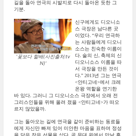
길을 돌아 연극의 시발지로 다시 돌아온 듯한 그
기분
.
신구에게도 디오니소
스 극장은 남다른 곳
이었다
우리 연극하
. “
는 사람들에게 디오니
소스는 친숙한 이름이
다
술의 신
축제의 신
.
,
'꽃보다 할배(사진출처:tv
디오니소스 이름을 따
N)'
서 극장을 만든 것이
다
년 그는 연극
.” 2013
안티고네
에서 크레
<
>
온왕 역할을 연기한
바 있다
그러니 그 디오니소스 극장에서 오래 전
.
그리스인들을 위해 올려 졌을
안티고네
가 떠오
<
>
르지 않았을까
.
그는 돌아오는 길에 연극을 같이 준비하는 동료들
에게 자신만 빠져 있어 미안한 마음을 표하며 정성
을 담은 작은 선물을 샀다
곧 무대 위에서 만날 후
.