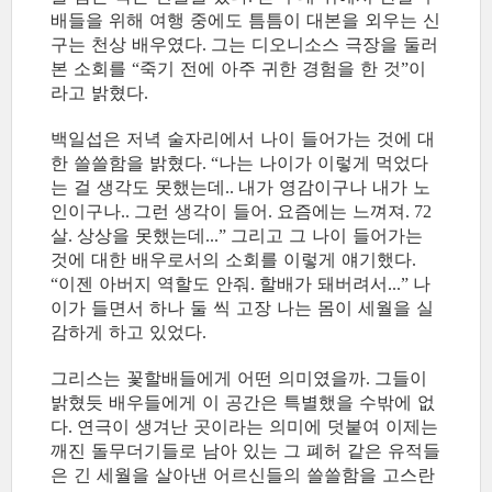
배들을 위해 여행 중에도 틈틈이 대본을 외우는 신
구는 천상 배우였다
그는 디오니소스 극장을 둘러
.
본 소회를
죽기 전에 아주 귀한 경험을 한 것
이
“
”
라고 밝혔다
.
백일섭은 저녁 술자리에서 나이 들어가는 것에 대
한 쓸쓸함을 밝혔다
나는 나이가 이렇게 먹었다
. “
는 걸 생각도 못했는데
내가 영감이구나 내가 노
..
인이구나
그런 생각이 들어
요즘에는 느껴져
..
.
. 72
살
상상을 못했는데
그리고 그 나이 들어가는
.
...”
것에 대한 배우로서의 소회를 이렇게 얘기했다
.
이젠 아버지 역할도 안줘
할배가 돼버려서
나
“
.
...”
이가 들면서 하나 둘 씩 고장 나는 몸이 세월을 실
감하게 하고 있었다
.
그리스는 꽃할배들에게 어떤 의미였을까
그들이
.
밝혔듯 배우들에게 이 공간은 특별했을 수밖에 없
다
연극이 생겨난 곳이라는 의미에 덧붙여 이제는
.
깨진 돌무더기들로 남아 있는 그 폐허 같은 유적들
은 긴 세월을 살아낸 어르신들의 쓸쓸함을 고스란