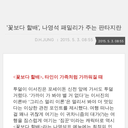
'꽃보다 할배', 나영석 패밀리가 주는 판타지란
D.H.JUNG
2015. 5. 3. 08:55
2015. 5. 3. 08:55
꽃보다 할배
타인이 가족처럼 가까워질 때
<
>,
투덜이 이서진은 포세이돈 신전 앞에 가서도 투덜
거렸다
가까이 가 봐야 별 거 없다
는 이서진의
. ‘
’
이른바
그리스 멀리 이론
은 멀리서 봐야 더 멋있
‘
’
다는 이상한 관전 포인트를 제시했다
여행 떠나는
.
걸 꽤나 귀찮게 여기는 이 귀차니즘의 대가
는 여
(?)
행을 짐스럽게 여기는
짐꾼
이라는 캐릭터로 역시
‘
’
꽃보다 할배
라는 나영석표 예능에는 최적의 인
<
>