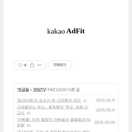
4
구독하기
'
옛글들
>
명랑TV
' 카테고리의 다른 글
'동상이몽'의 묘수가 된 서장훈의 자리
2015.05.11
(1)
신데렐라는 무슨.. 혹독했던 '무도' 광희 신
2015.05.11
고식
(0)
'아빠를', 미처 몰랐던 아빠들의 쓸쓸함과 따
2015.05.05
뜻함
(0)
'동상이몽', 모든 게 접목된 하이브리드 예능