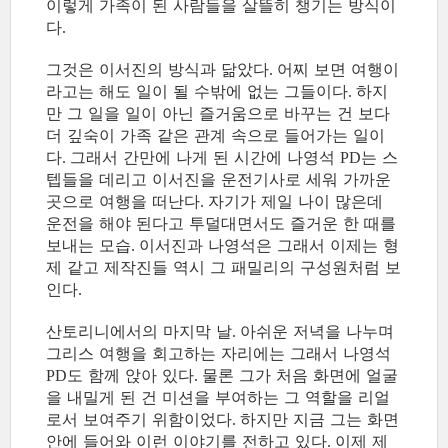
이렇게 가족이 된 사람들을 살뜰히 챙기는 방식이
다
.
그것은 이서진의 방식과 닮았다
어찌 보면 여행이
.
라고는 해도 일이 될 수밖에 없는 그들이다
하지
.
만 그 일을 일이 아닌 즐거움으로 바꾸는 건 보다
더 깊숙이 가족 같은 관계 속으로 들어가는 일이
다
그래서 간만에 나게 된 시간에 나영석
는 스
.
PD
텝들을 데리고 이서진을 운전기사로 세워 가까운
곳으로 여행을 떠난다
자기가 제일 나이 많은데
.
운전을 해야 된다고 투덜대면서도 즐거운 한 때를
보내는 모습
이서진과 나영석은 그래서 이제는 형
.
제 같고 제작진들 역시 그 패밀리의 구성원처럼 보
인다
.
산토리니에서의 마지막 날
아쉬운 저녁을 나누며
.
그리스 여행을 회고하는 자리에는 그래서 나영석
도 함께 앉아 있다
물론 그가 처음 화면에 얼굴
PD
.
을 내밀게 된 건 미션을 부여하는 그 역할을 리얼
로서 보여주기 위함이었다
하지만 지금 그는 화면
.
안에 들어와 이런 이야기를 전하고 있다
이제 제
.