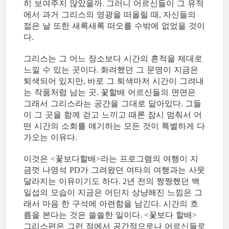
히 보여주지 않았을까
그러니 어르신들이 그 유적
.
에서 과거 그리스의 영광을 떠올릴 때
자신들의
,
젊은 날 또한 새록새록 떠오를 수밖에 없었을 것이
다
.
그리스는 그 어느 장소보다 시간의 흔적을 제대로
느낄 수 있는 곳이다
화려했던 그 문명이 지금은
.
퇴색되어 있지만
바로 그 퇴색마저 시간이 그려내
,
는 작품처럼 남는 곳
꽃할배 어르신들의 면면은
.
그래서 그리스라는 공간을 그대로 닮아있다
그들
.
이 그 곳을 함께 걷고 느끼고 때론 잠시 멈춰서 어
떤 시간의 소회를 얘기하는 모든 것이 특별하게 다
가오는 이유다
.
이것은
꽃보다할배
라는 프로그램의 여행이 지
<
>
금껏 나영석
가 그려왔던 여타의 여행과는 사뭇
PD
달라지는 이유이기도 하다
년 전의 짱짱했던 백
. 2
일섭의 모습이 지금은 어딘지 상냥해진 느낌은 그
래서 마음 한 구석에 아련함을 남긴다
시간의 흐
.
름을 본다는 것은 쓸쓸한 일이다
꽃보다 할배
. <
>
그리스편은 그런 점에서 공간적으로나 어르신들로