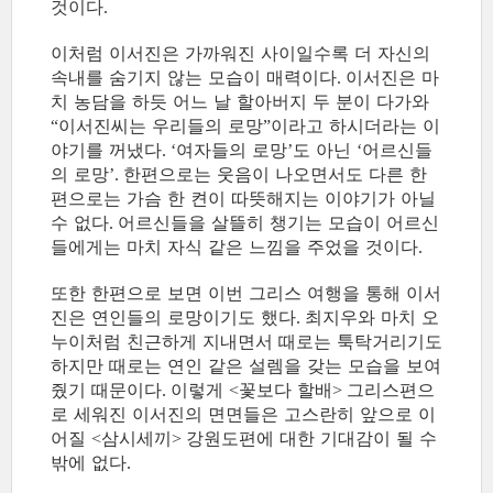
것이다
.
이처럼 이서진은 가까워진 사이일수록 더 자신의
속내를 숨기지 않는 모습이 매력이다
이서진은 마
.
치 농담을 하듯 어느 날 할아버지 두 분이 다가와
이서진씨는 우리들의 로망
이라고 하시더라는 이
“
”
야기를 꺼냈다
여자들의 로망
도 아닌
어르신들
. ‘
’
‘
의 로망
한편으로는 웃음이 나오면서도 다른 한
’.
편으로는 가슴 한 켠이 따뜻해지는 이야기가 아닐
수 없다
어르신들을 살뜰히 챙기는 모습이 어르신
.
들에게는 마치 자식 같은 느낌을 주었을 것이다
.
또한 한편으로 보면 이번 그리스 여행을 통해 이서
진은 연인들의 로망이기도 했다
최지우와 마치 오
.
누이처럼 친근하게 지내면서 때로는 툭탁거리기도
하지만 때로는 연인 같은 설렘을 갖는 모습을 보여
줬기 때문이다
이렇게
꽃보다 할배
그리스편으
.
<
>
로 세워진 이서진의 면면들은 고스란히 앞으로 이
어질
삼시세끼
강원도편에 대한 기대감이 될 수
<
>
밖에 없다
.