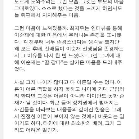
모르게 도와주려는 그런 모습
그것은 부모의 마음
.
그대로였다
스스로 했다는 것을 느끼게 하면서도
.
늘 뒤편에서 지지해주는 마음
.
그런 마음이 느껴졌을까
최지우는 인터뷰를 통해
.
이순재에 대한 마음에서 우러나는 존경을 표시했
다
예전부터 너무 존경스럽다는 생각을 했지만
. “
왜 모든 후배
선배들이 이순재 선생님을 존경하는
,
지 그 이유를 다시 한 번 느꼈다
그런 그녀에 대
.”
해 이순재는
딸 같다
는 살가운 마음을 드러내주
“
”
었다
.
사실 그저 나이가 많다고 다 어른일 수는 없다
어
.
른이 어른 역할을 하지 못하고 나이에 기대 군림하
려 한다면 그것은 어른이 아니라 아이만도 못한 존
재가 될 것이다
최근 들어 정치권에서 벌어지는
.
사건들을 바라보는 대중들의 깊어진 한숨은 그래
서 진정한 어른이 보이지 않는 것에서 비롯되는 일
이기도 하다
타인에 대한 최소한의 배려
그게 그
.
.
리도 어려운 일인가
.