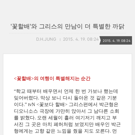
'꽃할배'와 그리스의 만남이 더 특별한 까닭
D.H.JUNG
2015. 4. 19. 08:24
2015. 4. 19. 08:24
<
꽃할배
>의 여행이 특별해지는 순간
학교 때부터 배우면서 언제 한 번 가보나 했는데
“
잊어버렸다
막상 보니 다시 돌아온 것 같은 기분
.
이다
꽃보다 할배
그리스편에서 박근형은
.” tvN <
>
디오니소스 극장에 가만히 앉아서 그 남다른 소회
를 밝혔다
오랜 세월이 흘러 여기저기 깨지고 부
.
서진 그 곳은 마치 폐허처럼 보였지만 배우인 박근
형에게는 고향 같은 느낌을 줬을 지도 모른다
먼
.