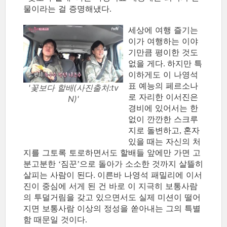
물이라는 걸 증명해냈다
.
세상에 여행 즐기는
이가 여행하는 이야
기만큼 평이한 것도
없을 게다
하지만 특
.
이하게도 이 나영석
표 예능의 페르소나
'꽃보다 할배(사진출처:tv
로 자리한 이서진은
N)'
경비에 있어서는 한
없이 깐깐한 스크루
지로 돌변하고
혼자
,
있을 때는 자신의 처
지를 그토록 토로하면서도 할배들 앞에만 가면 고
분고분한
짐꾼
으로 돌아가 소소한 것까지 살뜰히
‘
’
살피는 사람이 된다
이른바 나영석 패밀리에 이서
.
진이 중심에 서게 된 건 바로 이 지극히 보통사람
의 투덜거림을 갖고 있으면서도 실제 미션이 떨어
지면 보통사람 이상의 정성을 쏟아내는 그의 특별
함 때문일 것이다
.