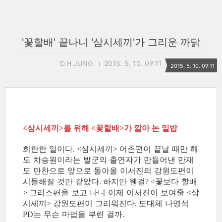
'꽃할배' 끝나니 '삼시세끼'가 그리운 까닭
D.H.JUNG
2015. 5. 10. 09:11
2015. 5. 10. 09:11
삼시세끼
를 위해
꽃할배
가 깔아 논 밑밥
<
>
<
>
희한한 일이다
삼시세끼
어촌편이 끝날 때만 해
. <
>
도 차승원이라는 발군의 출연자가 만들어낸 만재
도 만찬으로 앞으로 돌아올 이서진의 강원도편이
시들해질 것만 같았다
하지만 웬걸
꽃보다 할배
.
? <
그리스편을 보고 나니 이제 이서진이 보여줄
삼
>
<
시세끼
강원도편이 그리워진다
도대체 나영석
>
.
는 무슨 마법을 부린 걸까
PD
.