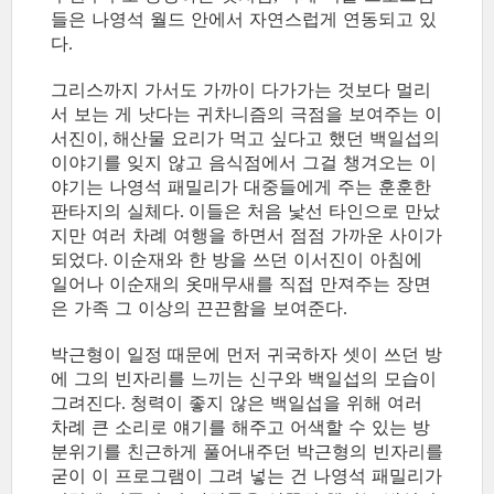
들은 나영석 월드 안에서 자연스럽게 연동되고 있
다
.
그리스까지 가서도 가까이 다가가는 것보다 멀리
서 보는 게 낫다는 귀차니즘의 극점을 보여주는 이
서진이
해산물 요리가 먹고 싶다고 했던 백일섭의
,
이야기를 잊지 않고 음식점에서 그걸 챙겨오는 이
야기는 나영석 패밀리가 대중들에게 주는 훈훈한
판타지의 실체다
이들은 처음 낯선 타인으로 만났
.
지만 여러 차례 여행을 하면서 점점 가까운 사이가
되었다
이순재와 한 방을 쓰던 이서진이 아침에
.
일어나 이순재의 옷매무새를 직접 만져주는 장면
은 가족 그 이상의 끈끈함을 보여준다
.
박근형이 일정 때문에 먼저 귀국하자 셋이 쓰던 방
에 그의 빈자리를 느끼는 신구와 백일섭의 모습이
그려진다
청력이 좋지 않은 백일섭을 위해 여러
.
차례 큰 소리로 얘기를 해주고 어색할 수 있는 방
분위기를 친근하게 풀어내주던 박근형의 빈자리를
굳이 이 프로그램이 그려 넣는 건 나영석 패밀리가