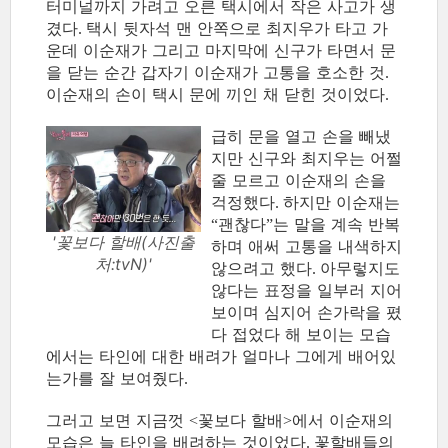
터미널까지 가려고 오른 택시에서 작은 사고가 생
겼다
택시 뒷자석 맨 안쪽으로 최지우가 타고 가
.
운데 이순재가 그리고 마지막에 신구가 타면서 문
을 닫는 순간 갑자기 이순재가 고통을 호소한 것
.
이순재의 손이 택시 문에 끼인 채 닫힌 것이었다
.
급히 문을 열고 손을 빼냈
지만 신구와 최지우는 어쩔
줄 모르고 이순재의 손을
걱정했다
하지만 이순재는
.
괜찮다
는 말을 계속 반복
“
”
'꽃보다 할배(사진출
하며 애써 고통을 내색하지
처:tvN)'
않으려고 했다
아무렇지도
.
않다는 표정을 일부러 지어
보이며 심지어 손가락을 폈
다 접었다 해 보이는 모습
에서는 타인에 대한 배려가 얼마나 그에게 배어있
는가를 잘 보여줬다
.
그러고 보면 지금껏
꽃보다 할배
에서 이순재의
<
>
모습은 늘 타인을 배려하는 것이었다
꽃할배들의
.