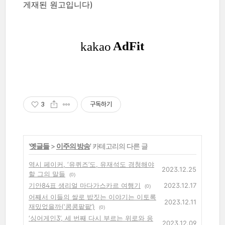
게재된 원고입니다)
3
구독하기
'
옛글들
>
이주의 방송
' 카테고리의 다른 글
역시 페이커, ‘유퀴즈’도, 유재석도 경청해야
2023.12.25
할 그의 말들
(0)
기안84표 생리얼 마다가스카르 여행기
2023.12.17
(0)
어째서 이들의 쌀로 밥짓는 이야기는 이토록
2023.12.11
재밌었을까(‘콩콩팥팥’)
(0)
‘싱어게인3’, 세 번째 다시 부르는 위로와 응
2023.12.09