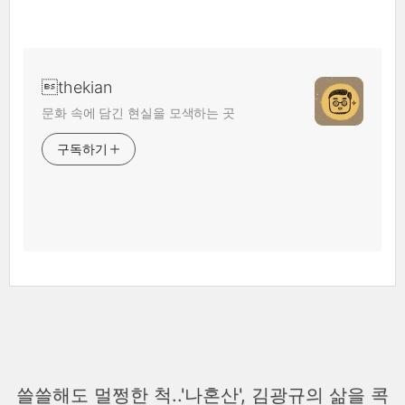
thekian
문화 속에 담긴 현실을 모색하는 곳
구독하기
쓸쓸해도 멀쩡한 척..'나혼산', 김광규의 삶을 콕