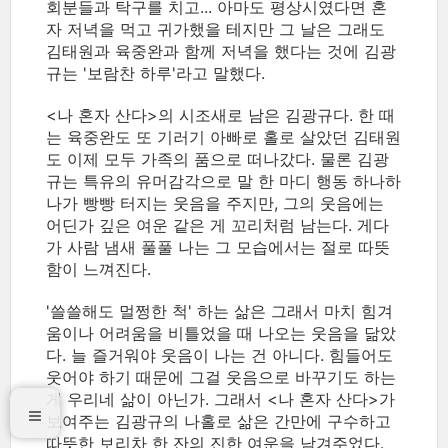
회분들과 탁구를 치고... 아마도 평상시였다면 혼
자 저녁을 먹고 귀가했을 테지만 그 날은 그래도
김태원과 육중완과 함께 저녁을 했다는 것에 김광
규는 '보람찬 하루'라고 말했다.
<나 혼자 산다>의 시조새로 남은 김광규다. 한 때
는 육중완도 또 기러기 아빠로 홀로 살았던 김태원
도 이제 모두 가족의 품으로 떠나갔다. 물론 김광
규는 특유의 유머감각으로 말 한 마디 행동 하나하
나가 빵빵 터지는 웃음을 주지만, 그의 웃음에는
어딘가 깊은 여운 같은 게 꼬리처럼 남는다. 게다
가 사람 냄새 풀풀 나는 그 모습에서는 절로 따뜻
함이 느껴진다.
'쓸쓸해도 멀쩡한 척' 하는 삶은 그래서 마치 힘겨
움이나 어려움을 비틀었을 때 나오는 웃음을 닮았
다. 늘 즐거워야 웃음이 나는 건 아니다. 힘들어도
웃어야 하기 때문에 그걸 웃음으로 바꾸기도 하는
게 우리네 삶이 아닌가. 그래서 <나 혼자 산다>가
보여주는 김광규의 나홀로 삶은 간만에 구수하고
따뜻한 보리차 한 잔의 진한 여운을 남겨주었다.