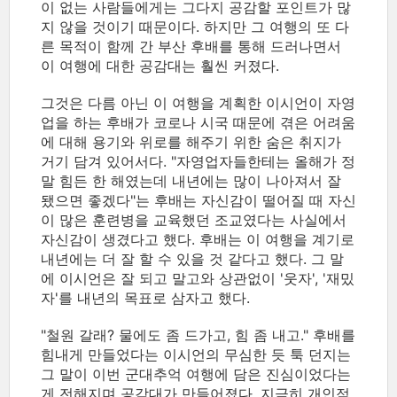
이 없는 사람들에게는 그다지 공감할 포인트가 많
지 않을 것이기 때문이다. 하지만 그 여행의 또 다
른 목적이 함께 간 부산 후배를 통해 드러나면서
이 여행에 대한 공감대는 훨씬 커졌다.
그것은 다름 아닌 이 여행을 계획한 이시언이 자영
업을 하는 후배가 코로나 시국 때문에 겪은 어려움
에 대해 용기와 위로를 해주기 위한 숨은 취지가
거기 담겨 있어서다. "자영업자들한테는 올해가 정
말 힘든 한 해였는데 내년에는 많이 나아져서 잘
됐으면 좋겠다"는 후배는 자신감이 떨어질 때 자신
이 많은 훈련병을 교육했던 조교였다는 사실에서
자신감이 생겼다고 했다. 후배는 이 여행을 계기로
내년에는 더 잘 할 수 있을 것 같다고 했다. 그 말
에 이시언은 잘 되고 말고와 상관없이 '웃자', '재밌
자'를 내년의 목표로 삼자고 했다.
"철원 갈래? 물에도 좀 드가고, 힘 좀 내고." 후배를
힘내게 만들었다는 이시언의 무심한 듯 툭 던지는
그 말이 이번 군대추억 여행에 담은 진심이었다는
게 전해지며 공감대가 만들어졌다. 지극히 개인적