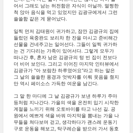
어서 그래도 남는 허전함은 자식이 아닐까. 멀쩡한
척 앉아 음식을 먹고 있었지만 김광규에게서 그런
쓸쓸함 같은 게 묻어났다.
일찍 먼저 김태원이 귀가하고, 잠깐 김광규의 집에
들렀던 육중완도 보리차 한 잔을 마시고 준비해간
선물을 건네주고는 일어선다. 그들이 일찍 귀가하
는 건 기다리는 가족이 있어서다. 그렇게 모두가
떠나간 후, 혼자 남은 김광규의 텅 빈 집이 전보다
더 비어 보인다. 그리고 이어진 마지막 인터뷰에서
김광규가 "아 보람찬 하루였어요"라고 하는 말은
그 날의 쓸쓸한 풍경과 엇박자를 이뤄 웃음을 줬지
만 역시 페이소스 가득한 여운을 남긴다.
그 말 한 마디에 그 날 김광규가 보낸 하루가 주마
등처럼 지나간다. 가을의 색을 온전히 입기 시작한
계절을 느끼기 위해 오토바이를 타고 나선 길. 공
원에서 예쁘게 색을 바꿔 마지막을 뽐내는 가을 나
무들을 쳐다보며 걷고, 생각하다가 괜스레 운동기
구로 운동을 해보고, 탁구레슨을 받으러 가서 동호