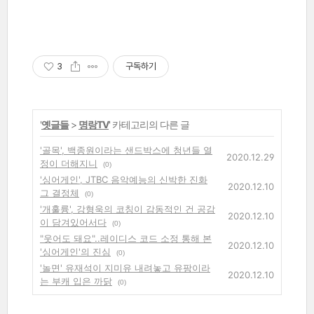
3
구독하기
'
옛글들
>
명랑TV
' 카테고리의 다른 글
'골목', 백종원이라는 샌드박스에 청년들 열
2020.12.29
정이 더해지니
(0)
'싱어게인', JTBC 음악예능의 신박한 진화
2020.12.10
그 결정체
(0)
'개훌륭', 강형욱의 코칭이 감동적인 건 공감
2020.12.10
이 담겨있어서다
(0)
"웃어도 돼요"..레이디스 코드 소정 통해 본
2020.12.10
'싱어게인'의 진심
(0)
'놀면' 유재석이 지미유 내려놓고 유팡이라
2020.12.10
는 부캐 입은 까닭
(0)