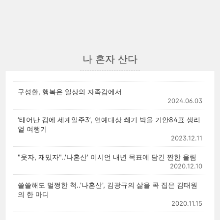
나 혼자 산다
구성환, 행복은 일상의 자족감에서
2024.06.03
‘태어난 김에 세계일주3’, 연예대상 쐐기 박을 기안84표 생리
얼 여행기
2023.12.11
"웃자, 재밌자"..'나혼산' 이시언 내년 목표에 담긴 짠한 울림
2020.12.10
쓸쓸해도 멀쩡한 척..'나혼산', 김광규의 삶을 콕 집은 김태원
의 한 마디
2020.11.15