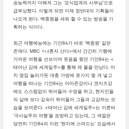
송능력까지 더해져 그는 ‘요식업계의 사부님’으로
급부상했다. 이렇게 되면 이제 정반대의 기획들이
나오게 된다. 백종원을 세워 할 수 있는 방송을 기
획하는 식이다.
최근 여행예능에는 기안84가 바로 ‘백종원’ 같은
존재다. MBC <나혼자 산다>에서 간간히 기행에
가까운 여행을 선보이며 웃음을 줬던 기안84는 <
태어난 김에 세계일주>를 통해 제 물을 만났다. 마
치 옆집 놀러가듯 대충 가방에 옷가지 몇 개 넣고
여행을 떠나는 기안84는 아마존강이나 갠지즈강
에도 스스럼없이 뛰어들어 수영을 하고, 현지인들
의 삶에 보다 깊숙이 뛰어들어 그들과 교감하는 모
습을 보여준다. <태어난 김에 세게일주>는 이른바
‘극사실주의 여행’을 표방하고 있는데, 그 색깔은
당연히 기안84의 이런 ‘현지에 스며드는’ 모습에서