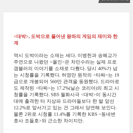
대박
도박으로 풀어낸 왕좌의 게임의 재미와 한
<
>,
계
역시 도박이라는 소재는 세다
이병헌과 송혜교가
.
주연으로 나왔던
올인
은 차민수라는 실제 프로
<
>
갬블러의 이야기를 소재로 다뤘다
당시
가 넘
.
40%
는 시청률을 기록했다
허영만 원작의
타짜
는
.
<
>
19
금으로 개봉되어
만 관객을 동원했다
드라마로
560
.
도 제작된
타짜
는
닐슨 코리아
의 최고 시
<
>
17.2%(
)
청률을 기록했다
월화사극
대박
이 동시간
. SBS
<
>
대에 출격한 타 지상파 드라마들보다 한 발 앞선
로 앞서가고 있는 건 그래서 당연해 보인다
12.2%
.
물론
위로 시청률
를 기록한
동네변
2
11.4%
KBS <
호사 조들호
와 근소한 차이지만
>
.