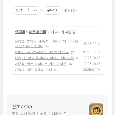
11
구독하기
'
옛글들
>
이주의 인물
' 카테고리의 다른 글
윤경호, 추영우, 주종혁... 드라마의 킥이 된
2025.02.11
이 남자들의 댕댕미
(0)
송혜교, 다크해질수록 매력적인 언니
2025.02.07
(0)
현빈, 한 발짝 물러나며 어른이 되어가는
2025.01.18
(0)
이준혁, 뭐든 살려내는 연기 살림꾼
2025.01.13
(0)
이정재, 서민 영웅의 탄생
2025.01.06
(0)
thekian
문화 속에 담긴 현실을 모색하는 곳