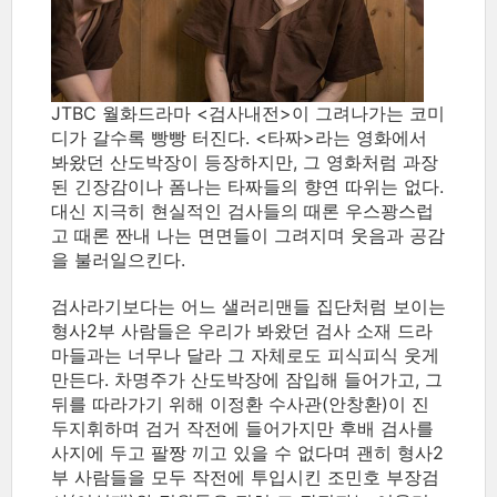
JTBC 월화드라마 <검사내전>이 그려나가는 코미
디가 갈수록 빵빵 터진다. <타짜>라는 영화에서
봐왔던 산도박장이 등장하지만, 그 영화처럼 과장
된 긴장감이나 폼나는 타짜들의 향연 따위는 없다.
대신 지극히 현실적인 검사들의 때론 우스꽝스럽
고 때론 짠내 나는 면면들이 그려지며 웃음과 공감
을 불러일으킨다.
검사라기보다는 어느 샐러리맨들 집단처럼 보이는
형사2부 사람들은 우리가 봐왔던 검사 소재 드라
마들과는 너무나 달라 그 자체로도 피식피식 웃게
만든다. 차명주가 산도박장에 잠입해 들어가고, 그
뒤를 따라가기 위해 이정환 수사관(안창환)이 진
두지휘하며 검거 작전에 들어가지만 후배 검사를
사지에 두고 팔짱 끼고 있을 수 없다며 괜히 형사2
부 사람들을 모두 작전에 투입시킨 조민호 부장검