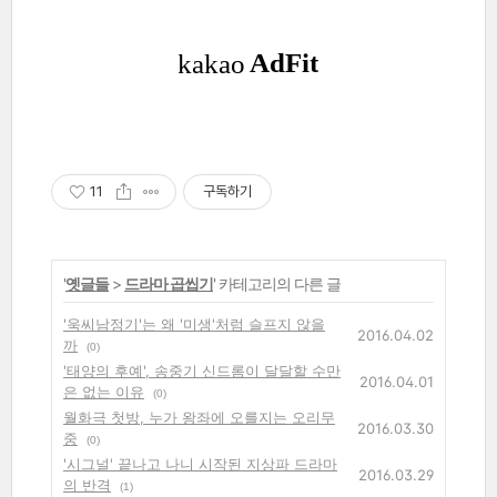
11
구독하기
'
옛글들
>
드라마 곱씹기
' 카테고리의 다른 글
'욱씨남정기'는 왜 '미생'처럼 슬프지 않을
2016.04.02
까
(0)
'태양의 후예', 송중기 신드롬이 달달할 수만
2016.04.01
은 없는 이유
(0)
월화극 첫방, 누가 왕좌에 오를지는 오리무
2016.03.30
중
(0)
'시그널' 끝나고 나니 시작된 지상파 드라마
2016.03.29
의 반격
(1)