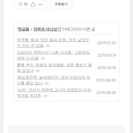
11
구독하기
'
옛글들
>
영화로 세상보기
' 카테고리의 다른 글
역주행 '벌새' 10만 돌파 임박, 작은 날갯짓
2019.10.01
이 만든 큰 감동
(0)
드라마만 못하다던 '나쁜 녀석들', 그럼에도
2019.09.19
대박 난 비결
(0)
흥행 부진 ‘유열의 음악앨범’, 과한 홍보가 발
2019.09.15
목 잡았나
(0)
'봉오동전투' 솔직해지자, 굳이 반일감정 억
2019.08.09
누를 필요 있나
(0)
'사자', 안성기 덕분에 그나마 괜찮았던 슈퍼
2019.08.09
히어로 박서준
(0)