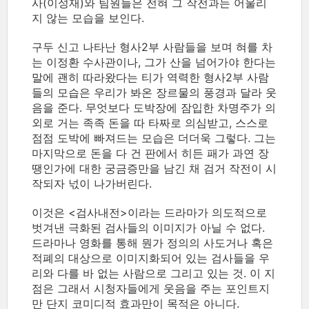
사(이성재)와 팀원들은 전혀 그 작전과는 어울리
지 않는 모습을 보인다.
구두 신고 나타난 형사2부 사람들을 보며 혀를 차
는 이정환 수사관이나, 그가 산을 넘어가야 한다는
말에 괜히 따라왔다는 티가 역력한 형사2부 사람
들의 모습은 우리가 봐온 장르물의 풍경과 달라 웃
음을 준다. 무엇보다 도박장에 잠입한 차명주가 의
외로 거는 족족 돈을 따 타짜로 의심받고, 스스로
점점 도박에 빠져드는 모습은 더더욱 그렇다. 그는
마지막으로 돈을 다 건 판에서 히든 패가 과연 장
땡인가에 대한 궁금증만을 남긴 채 검거 작전이 시
작되자 넋이 나가버린다.
이것은 <검사내전>이라는 드라마가 의도적으로
벗겨낸 극화된 검사들의 이미지가 아닐 수 없다.
드라마나 영화를 통해 뭔가 정의의 사도거나 혹은
적폐의 대상으로 이미지화되어 있는 검사들을 우
리와 다를 바 없는 사람으로 그리고 있는 것. 이 지
점은 그래서 시청자들에게 웃음을 주는 포인트지
만 단지 코미디적 효과만이 목적은 아니다.