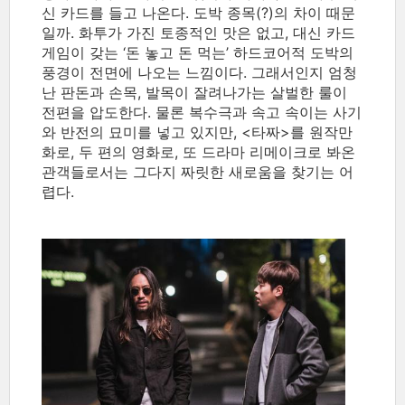
신 카드를 들고 나온다. 도박 종목(?)의 차이 때문
일까. 화투가 가진 토종적인 맛은 없고, 대신 카드
게임이 갖는 ‘돈 놓고 돈 먹는’ 하드코어적 도박의
풍경이 전면에 나오는 느낌이다. 그래서인지 엄청
난 판돈과 손목, 발목이 잘려나가는 살벌한 룰이
전편을 압도한다. 물론 복수극과 속고 속이는 사기
와 반전의 묘미를 넣고 있지만, <타짜>를 원작만
화로, 두 편의 영화로, 또 드라마 리메이크로 봐온
관객들로서는 그다지 짜릿한 새로움을 찾기는 어
렵다.