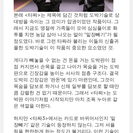
본래 <타짜>는 제목에 담긴 것처럼 도박기술로 상
대방을 속이는 그 묘미가 압권이었던 작품이다. 그
래서 지금도 명절에 가족들이 모여 심심풀이로 화
투를 치면 농담 삼아 나오는 말이 “밑장빼기”가 될
정도였다. 바로 그런 타짜라 불리는 이들의 신출귀
몰한 도박기술이 이 작품의 중요한 요소였던 것.
게다가 빼놓을 수 없는 건 돈을 거는 도박판이 점
점 커지면서 손목을 걸고 나아가 목숨을 거는 도박
판으로 긴장감을 높이는 서사의 점층 구조다. 결국
도박의 긴장감은 ‘판돈’에 있기 마련인데, 그것이
목숨을 담보로 하거나 신체 일부를 담보로 할 때만
큼 강렬한 건 없기 때문이다. 그래서 <타짜>는 도
박판 이야기처럼 시작되지만 마치 조폭 누아르 같
은 색깔을 더한다.
하지만 <타짜3>에서는 카드로 바뀌어서인지 ‘밑
장빼기’ 같은 기술이 등장하지 않는다. 그저 셔플
링을 현란하게 하는 정도가 볼거리다. 이런 기술이