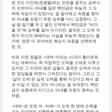
된 것도 이인좌
전광렬
라는 반란을 꿈꾸는 승부사
(
)
의 도박이다
아내를 잃은 백만금은 뒤늦게 그 도
.
박에 속임수가 있었다는 걸 알아채고 숙종을 찾아
와 아내를 되찾기 위한 승부를 다시 요청한다
그
.
날 밤 일기를 두고 벌인 도박에서 백만금은
비가
“
올 것
에 승부를 걸어 이기지만
결국은 그 도박 자
”
,
체가 자신의 패배라는 사실을 뒤늦게 깨닫는다
졸
.
지에
판돈
이 되어버린 복순이 숙종을 선택하게
‘
’
된 것
.
바로 이런 점들은
대박
이라는 사극이 흥미로워
<
>
지는 대목이다
즉 직접적인 도박을 소재로 다루고
.
있지만 그 이외의 많은 삶들이 결국은 도박과 비슷
한 양상들을 띄면서 그려진다는 점이다
그리고 그
.
삶의 도박
은 실제 도박을 통해 이긴다고 해서 결
‘
’
코 이길 수 있는 것이 아니라는 걸 보여준다
백만
.
금이 숙종에게 이기고도 아내를 되찾지 못하는 것
처럼
.
대박
은 또한 저
타짜
가 도박 한 판에 손목을
<
>
<
>
거는 자극적인 상황들을 연출했던 것처럼 한판 승