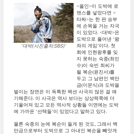
올인
이 도박에 로
<
>
맨스를 넣었다면
<
타짜
는 한 판 승부
>
에 손목을 거는 자극
이 있었다
대박
은
. <
>
도박으로 풀어낸
왕
‘
좌의 게임
이다
첫
'대박(사진출처:SBS)'
’
.
회에 인현왕후를 잊
지 못하는 숙종
최민
(
수
이 숙빈 최씨가
)
될 복순
윤진서
를
(
)
두고 그 남편인 백만
금
이문식
과 도박을
(
)
벌이는 장면은 이 독특한 팩션 사극의 많은 걸 얘
기해준다
이 사극은 역사 보다는 상상력쪽에 더
.
기울어져 있고 모든 역사적 상황들 이면에는 도박
에 가까운
선택들
이 있었다고 말하고 있다
‘
’
.
물론 숙종의 눈에 복순이 들게 된 것도
그래서 백
,
만금으로부터 도박으로 그 아내인 복순을 빼앗게