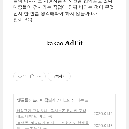
들의 이야기로 시청자들의 시선을 잡아끌고 있다.
대중들이 검사라는 직업에 진짜 바라는 것이 무엇
인지 한 번쯤 생각해봐야 하지 않을까.(사
진:JTBC)
11
구독하기
'
옛글들
>
드라마 곱씹기
' 카테고리의 다른 글
한석규가 그리웠나, '김사부2' 유사한 구성
2020.01.15
에도 대박 낸 비결
(0)
'블랙독' 바나나가 뭐라고.. 서현진도 학생들
2020.01.15
도 너무 힘들다
(0)