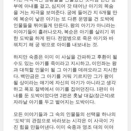
부에 아내를 걸고
심지어 갓 태어난 아기의 목숨
,
을 거는 자극을 보여준다
궁에 들어간 지
개월 만
.
6
에 복순이 낳은 아기는 또 다른 운명을 건 도박에
인물들을 뛰어들게 만든다
왕의 아기가 아니라는
.
이야기들이 흘러나오자
복순은 아기를 살리기 위
,
한 도박을 하게 된다
전염병으로 죽은 아기와 바
.
꿔치기 해 궁 밖으로 아이를 내보내는 것
.
하지만 숙종은 이미 이 사실을 간파하고 후환이 될
수도 있는 아기를 죽이라고 지시하고
이인좌는 왕
,
과 대적할 인물이 될 그 아기를 데려오라고 지시한
다
백만금은 그 아기를 거둬 기르지만 그가 왕이
.
될 상이라는 얘기에 자신의 아기가 아니라고 생각
하고 폭포 절벽에서 아기를 집어던진다
편이 아
. 1
내를 둔 도박이었다면
편은 훗날 대길
장근석
로
2
(
)
자라날 아기를 두고 벌어지는 도박이다
.
모든 이야기들과 그 속의 인물들의 선택을 하나의
도박
의 관점으로 바라보는 시각은 이 사극이 가
‘
’
진 힘을 만들어낸다
이미 숙종과 영조 대의 이야
.