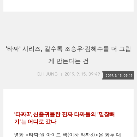
'타짜' 시리즈, 갈수록 조승우·김혜수를 더 그립
게 만든다는 건
D.H.JUNG
2019. 9. 15. 09:49
2019. 9. 15. 09:49
‘타짜3’, 신출귀몰한 진짜 타짜들의 ‘밑장빼
기’는 어디로 갔나
영화 <타짜:원 아이드 잭(이하 타짜3)>은 화투 대