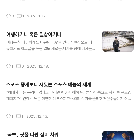
색의 세계와 색채를 가진 세계.고향을 떠나온 청춘들은 서로를 사랑하는 마음만으로
무채색을 색채로 바꾼다. 현실은 고시원과 작은 자취방을 전전하지만서로의 꿈을 지
작성시간
3
1
2026. 1. 12.
지하며 그 무채색의 삶은 색깔을 갖게 된다.자신이 만든 게임으로 100억을 벌겠다는
꿈을 가진 은호(구교환)와 자신이 설계한 집을 갖고픈 정원(문가영).은호의 꿈은 시
골 식당을 운영하며 가난하게 살아온 아버지와는 다른 삶을 살고픈 욕망에서 피어나
여행하거나 혹은 일상이거나
고,정원의 꿈은 보육원에서 자라나 가족도 내 집도 없이 지냈던 삶에서 피어난다. 서
글 내용
울은 그런 꿈을 꾸는 곳이지만, 그 꿈은 현실과는 너무나..
여행은 참 다양하게도 비유된다.삶을 인생의 여정으로 비
유하기도 하고글을 쓰는 일도 새로운 세계를 향해 나가는
여행으로 비유하기도 한다. 물론 영화 한 편을 보는 것 역시
잠시 이 쪽의 불을 끄고 새로운 세상으로 떠나는 여행으로
작성시간
1
0
2025. 12. 18.
말하기도 한다. 여행에는 낯설음과 익숙함 혹은 새로움과
진부함 나아가 차이와 반복의 이중주가 담겨 있다.새로운
곳으로의 여행은 낯설고 새롭고 어딘가 지금과는 차이가
스포츠 중계보다 재밌는 스포츠 예능의 세계
있는 경험을 하게 해준다.하지만 제아무리 낯설고 새롭고
글 내용
차이가 나는 경험으로서의 여행이라도같은 곳에 오래 머무
“얘네가 미들 공격이 없다고 그러면 어떻게 해야 돼. 빨리 한 쪽으로 와서 투 블로킹
르거나, 혹은 반복적으로 하게 되면 그 경험은 익숙해지고
해야지.”김연경 감독은 정관장 레드스파크스와의 경기를 준비하며선수들에게 상대
진부해지기 마련이다.삶은 그래서 이 낯설음과 익숙함 사
팀이 중앙 공격이 없으니우리쪽 중앙 수비수가 양 사이드로 들어가두 명이 블로킹을
이, 새로움과 진부함 사이 그리고 차이와 반복 사이를 끊임
하면 승산이 있다는 걸 강조했다.그리고 10대2로 지고 있는 상황에 이 전략은 그대
작성시간
1
1
2025. 12. 13.
없이 오가는 행위다. 글을 쓰는 일을 업으로..
로 먹혀들었다.투 블로킹으로 점수를 따내며 분위기를 반전시킨 것.이 한 포인트가
기점이 되어 점수는 11대11까지 바짝 따라붙었다.MBC 배구 예능프로그램 의 이 한
장면은이 스포츠예능에 최근 세간의 관심이 쏠리고 있는 이유를 잘 보여준다.아마도
'국보', 핏줄 따윈 집어 치워
중계방송이었다면 이 블로킹 장면은 흔하디 흔한 1점 포인트를 얻는 장면으로 지나
글 내용