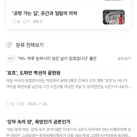
'공항 가는 길', 공간과 일탈의 미학
8
1
조회
3
분류 전체보기
주요 글 목록
'어느 하루 눈부시지 않은 날이 없었습니다' 출간
모두보기
공지
'호프', 도파민 액션의 끝판왕
글 내용
사실 서사의 완결성이라는 차원에서 보면나홍진 감독의 신작 영화 '호프'는 어딘가
아쉬운 후반부를 남긴다.그건 시즌2를 겨냥한 것일 수 있지만만일 시즌2가 나오지
않는다면 그 엔딩이 이 '미친 영화'를 괴작으로 만들어버릴 수도 있다. 영화가 공개되
기 전부터이창동 감독은 GV를 통해 이 작품을 '미친 영화'라고 했다.'미친 영화'라는
작성시간
0
0
2026. 7. 20.
표현은 두 가지 의미로도 들린다.미쳤다는 뜻이 진짜 미쳤다는 걸 의미하는 것일 수
도 있으면서동시에 너무나 재밌다는 걸 의미하는 것일 수도 있으니 말이다. 그런 점
에서 그 표현은 역시 소설가 출신 감독 답게 적확하다 여겨진다.'호프'는 미친 영화다.
'상자 속의 양', 욕망인가 공존인가
이 말도 안되는 실험을 엄청난 제작비를 들여서 끝까지 밀어부쳤다는 점에서 미쳤고
글 내용
그 실험의 엔딩을 이토록 괴작에 가깝게 끝내버렸다는 ..
'어린 왕자'에는 '상자 속의 양'에 대한 이야기가 나온다.사막에서 만난 비행사에게 양
한 마리만 그려달라는 왕자에게비행사가 양을 여러 차례 그려주지만마음에 들어하