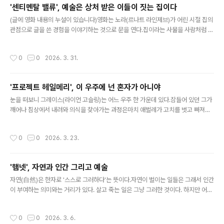
'센티멘탈 밸류', 예술은 상처 받은 이들이 짓는 집이다
들의 왕따를 당하기도 했지만둘이여서 그걸 이겨낼 수 있었다. 하지만 청춘의 첫사랑
글 내용
이 대부분 그러하듯이스스로 자신의 자리를 만들고 지키기 어..
(글에 영화 내용의 누설이 있습니다)영화는 노라(르나트 라인제브)가 어린 시절 집의
관점으로 글을 쓴 경험을 이야기하는 것으로 문을 연다.집이라는 사물을 사람처럼 인
격화해 그 관점으로 볼 줄 안다는 건노라가 훗날 거대한 극장에서 연기를 하는 배우
로 성장한 그 재능을 슬쩍 보여준다.하지만 극장에서 무대에 서기 전 노라는 극도의
작성시간
0
0
2026. 3. 31.
무대 공포증을 보여준다.작은 것에도 신경이 쓰이고 무대에 서서 도저히 연기를 할
수 없을 것 같은 모습이다.그런데 막상 무대에 나가면 노라는 좌중을 압도하는 연기
를 선보인다.그 연기 속에서 노라는 자신 속에 가득해 보이는 분노의 감정들을 마구
'프로젝트 헤일메리', 이 우주에 넌 혼자가 아니야
터트린다.아마도 그건 현실에서는 꺼내놓을 수 없는 감정들이었을 게다. 그 분노의
글 내용
근원은 어린 시절 자신과 동생 아그네스를 버리고 떠난아버지 구..
눈을 떠보니 그레이스(라이언 고슬링)는 어느 우주 한 가운데 있다.잠들어 있던 그가
깨어나 침상에서 내려와 의식을 찾아가는 과정은마치 애벌레가 고치를 벗고 빠져나
오는 한 생명의 탄생을 보는 것만 같다.는 지구 종말의 위기를 극복하기 위해확률은
낮지만 단 한 번의 기회에 희망을 걸고 우주로 보내진 중학교 교사 그레이스의 이야
작성시간
0
0
2026. 3. 23.
기를 다루고 있지만그 시작은 우주에 홀로 남겨져 외로운 한 존재로부터 문을 연다.
그는 혼자다. 그리고 외롭다.그건 아마 어마어마한 우주 속에 지구라는 별이 갖는 느
낌과도 다르지 않다. 하지만 그는 그 외로움의 극단에서 진짜 희망이 어디서 피어날
'햄넷', 자연과 인간 그리고 예술
수 있는가를 눈도 코도 입도 없이 바위에 거미 같은 다리가 달린 외계인과의 만남을
글 내용
통해 보여준다. 첫 만남은 공포지만, 그것은 상대가 보여..
자연(自然)은 한자로 '스스로 그러하다'는 뜻이다.자연이 벌이는 일들은 그래서 인간
이 부여하는 의미와는 거리가 있다. 살고 죽는 일은 그냥 그러한 것이다. 하지만 어찌
사람이 자연처럼 '그냥 그러하다'고 살고 죽는 일을 받아들일 수 있는가.클로이 자오
감독의 영화 '햄넷'은 그런 점에서 자연과 인간 사이에 놓여진 어찌할 수 없는 거리가
작성시간
0
0
2026. 3. 6.
만들어내는 비극을 그리면서예술이 그 비극을 어떻게 승화해 그 사이의 거리를 좁혀