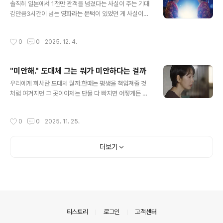
갔을 게다.하지만 은 그 포인트가 그냥 나온 게 아니라김연경 감..
솔직히 일본에서 1천만 관객을 넘겼다는 사실이 주는 기대
감만큼3시간이 넘는 영화라는 문턱이 있었던 게 사실이다.
하지만 이상일 감독의 '국보'는 그 문턱을 간단히 넘겨 버리
고 오롯이 기대감을 꽉 채워주는 것으로 3시간이 전혀 아
작성시간
0
0
2025. 12. 4.
깝지 않은 예술의 세계를 보여줬다. 가부키라는 일본의 전
통문화가 낯설지 않다면 거짓말일 게다. 아마도 한국의 관
객들, 어쩌면 일본 관객들조차 이 영화를 통해 가부키를 좀
"미안해." 도대체 그는 뭐가 미안하다는 걸까
더 가까이서 봤을 지도 모른다. 이러한 낯설음에도 불구하
글 내용
고 이 영화는 지루할 틈 없이 관객들을 빨아들인다.그 이유
우리에게 회사란 도대체 뭘까.한때는 평생을 책임져줄 것
는 가부키 자체보다 하나의 예술을 최고의 경지까지 끌어
처럼 여겨지던 그 곳이이제는 단물 다 빠지면 어떻게든 뱉
올리기 위해경쟁하면서 서로를 돕기도 하는 두 예인의 삶
어내는 그런 곳이 됐다. 그 공포감을 의 한 장면은 회사 퇴
을 드라마틱하게 다루고 있어서다. 흥미로운 건 두 예인을
직 후 변변찮게 살아가는 맏형의 대사 한 마디로 표현한 바
작성시간
0
0
2025. 11. 25.
통해 이 작품이 보여주는 '내부인'과 ..
있다."회사에서 잘리는 순간 너 바로 나 된다." 에서 어떻게
든 버텨내려 안간힘을 썼지만 제 손으로 스무 명을 잘라내
라는 회사의 요구에끝내 사표를 던지고 나온 김부장이 집
더보기
에 온 장면은 너무 리얼해서 가슴을 후벼판다. 멍하니 정신
이 나간 듯한 표정의 김부장에게서뭔가 이상함을 감지한
아내는 번뜩 남편이 드디어 회사를 그만뒀다는 사실을 직
감한다. 처음에는 설거지 하던 손을 떨더니 이내 표정을 바
꿔 짐짓 남편을 향해 다가가 물을 튕기며 장난을 친다.“어
이. 어이 백수. 김백수씨? 와이프는..
의안내
티스토리
로그인
고객센터