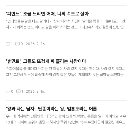
줄 수 있는가를 그린 작품으로 다가온다. '햄넷'은 11살의 나이에 사망한 윌리엄 셰익
스피어의 아들이다.이 영화의 공동 각본가이자 동명의 소설을 쓴 매기 오파렐은11살
'파반느', 조금 느리면 어때, 너의 속도로 살아
에 사망한 셰익스피어의 아들 햄넷이라는 역사적 사실과'햄릿'이라는 걸작의 탄생 사
글 내용
이의 빈틈을 상상력으로 채워 넣었다. 매기 오파렐..
"인디언들은 말을 타고 달리다가 잠시 내려서 자신이 달려온 쪽을 바라본대요. 그건
자기가 쉬려는 것도 아니고 말을 쉬려 하려는 것도 아니고혹시라도 걸음이 느린 영혼
이 따라오지 못할까 봐기다려주는 배려였대요. 그리고 영혼이 곁에 왔다 싶으면 다시
달리기를 시작했대요."나 이렇게 살아도 괜찮을까 싶다는 경록(문상민)의 고민에미
작성시간
1
0
2026. 2. 26.
정(고아성)은 의외의 인디언 이야기를 해준다. 그러면서 말한다. "세상의 속도에 맞
추지 말고 나의 속도로 살아가면 좋을 거 같아요."넷플릭스 오리지널 영화 는 바로 이
속도에 대한 영화다. 세상의 속도와 나의 속도. 세상이 맞다고 주장하는 삶과 나의 삶.
'휴민트', 그들도 뜨겁게 피 흘리는 사람이다
모든 이들이 가는 길과 내가 가고 싶은 길.세상의 잣대와 나의 가치관...이런 것들을
글 내용
이 영화는 대결시킨다. 경록과 미정 그리고 이들 ..
스파이물을 볼 때마다 느끼는 건 이들이 사람 같지 않다는 것이다. 사람 같지 않다...
그건 그만큼 임무에 집중해 사적 감정 같은 것들이 개입하지 않는 쿨함을 보인다는
의미이면서임무 도중 죽어도 그 정체나 존재 자체가 지워지기도 하는 쓸쓸함이 느껴
진다는 의미이기도 하다. 하지만 임무를 띠고 정보를 파내는 일을 하는 그들도 사람
작성시간
0
1
2026. 2. 16.
이다. 총에 맞으면 뜨거운 피를 흘리고, 사랑하는 사람이 떠나면 마음 아파하는 사람.
류승완 감독의 영화 는 바로 이 쿨함과 쓸쓸함이 교차하는 세계를 그렸다.휴먼과 인
텔리전스를 합성해 만든 라는 제목 자체가 그렇다.정보원으로 일하는 이들이지만 그
'왕과 사는 남자', 단종이라는 왕, 엄흥도라는 어른
들 역시 사람이라는 의미가 담겼다. 블라디보스톡을 배경으로 북한 식당 종업원 채선
글 내용
화(신세경)를 정보원으로 세워국정원 조과장(조인성)은 국제 인신..
우리네 역사에서 단종만큼 비극적인 왕이 있을까.부왕인 문종을 일찍이 여의고 겨우
10살의 나이에 보위에 올랐다.하지만 즉위 1년만에 숙부 수양대군이 일으킨 계유정
난으로 왕위를 잃고 상왕으로 물러났다.단종 복위를 도모하던 사육신이 모두 처형되