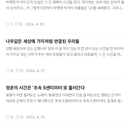
지 못했던가에 대한 반성적 시선을 담았다. 끝..
박해영 작가의 신작 는일단 그 긴 제목이 시선을 끈다. 여기에는 '모두'라는 단어가 들
어 있어서다. , 가 그렇듯이전까지 박해영 작가의 작품들은 '나'를 내세웠다. 그러니
이 작품은 박해영 작가의 사회에 대한 문제의식이'나'의 차원에서 '모두'의 차원으로
넘어갔다고 봐도 과언이 아닐 게다. 전작들이 그러하듯이 이번 작품에서도 사회에서
작성시간
1
0
2026. 4. 29.
빗겨나 존재 소멸의 위기에 처한 인물이 등장한다. 황동만(구교환)이 그 주인공이다.
20년차 영화감독이라지만 아직 데뷔도 못한 그는공식적으로는 '무직'이나 다름 없
는 취급을 받는다. 특히 같이 시작했던 친구이자 선배들이 모두 데뷔했기 때문에그는
나무같은 세상에 가지처럼 연결된 우리들
천덕꾸러기다. 영화감독과 무직 사이의 괴리처럼그는 소외되어 있고 그래서 존재 소
글 내용
멸의 불안을 겪는다.남 잘 되는 거에 미쳐 죽고, 남..
양평 용문사에 있는 은행나무 앞에 서 본 적이 있는가.천 년이 넘는 시간을 한 자리에
서 지키고 있는 나무가 주는 여러 감정들이 있다.얼마나 외로울까, 그 긴 시간을 어떻
게 버텨냈을까, 그 아래에 지나간 수많은 사람들을, 생명들을 겪으며 나무는 어떤 느
낌을 가졌을까.일디코 엔예디 감독의 영화 는 바로 나무의 시선이라는 그런 관점을
작성시간
0
0
2026. 4. 17.
담은 신비로운 영화다.영화는 1832년 한 독일 대학의 식물원에 뿌리내린 한 그루의
은행나무의 시점으로서로 다른 시대의 세 인물의 이야기를 병치한다. 첫번째 인물은
1908년 이 대학 최초의 여학생으로 식물학과에 입학한 그루타(루나 웨들러)다.그녀
청춘의 시간은 '초속 5센티미터'로 흘러간다
는 입학 면접에서부터 모욕적인 성희롱을 당할 정도로 남성중심적 사회(학교도 가정
글 내용
도 직장조차도)에 고립되어 있다. 새벽에 숲에 들어가 나..
벚꽃이 피면 들려오는 노래가 '벚꽃엔딩'이라면이 즈음 늘 떠오르는 영화는 신카이
마코토 감독의 초창기 애니메이션 '초속 5센터미터'다. 초속 5센티미터. 실제로 벚꽃
이 떨어지는 속도가 그런지는 알 수 없다. 하지만 그저 하늘하늘 날리며 떨어지는 벚
꽃의 시간을그렇게 구체적인 수치로 적어 보면그 순간이 너무나 짧다고 느껴진다. 아
작성시간
0
0
2026. 4. 13.
마도 신카이 마코토 감독은 그 짧은 순간을 표현하기 위해'초속 5센티미터'라는 표현
을 했던 것일 게다. 함께 벚꽃이 날리는 도쿄의 거리를 달리며 좋아했던 타카키와 아
카리.그들은 서로에게 특별한 존재다. 어딘가 나서는 성향이 아닌 그들은 또래 아이