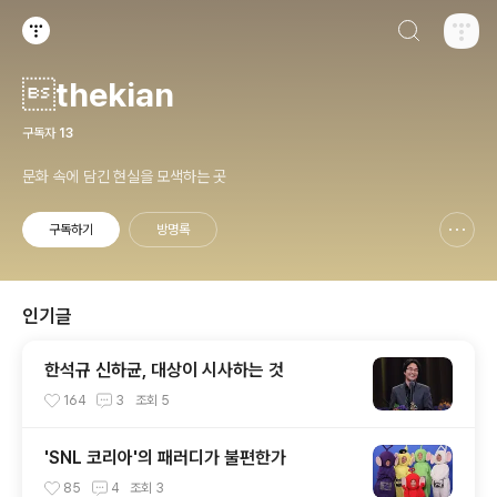
검색하기
티스토리
thekian
구독자
13
문화 속에 담긴 현실을 모색하는 곳
구독하기
방명록
신고하기 레이어
열기
인기글
한석규 신하균, 대상이 시사하는 것
164
3
조회
5
'SNL 코리아'의 패러디가 불편한가
85
4
조회
3