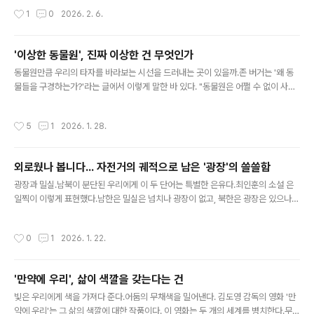
고노산군으로 강봉되어'너구리도 졸도하는' 오지의 섬 청령포로 유배를 갔고그 곳에
작성시간
1
0
2026. 2. 6.
서 죽음을 당했다. 역사에서 패자는 주목받지 못하는 법.단종 역시 역사의 뒤안길에
안타까운 패자로 보여졌을 뿐,새롭게 재조명되지는 않았다. 같은 영화에서도 오히려
주목된 건"내가 왕이 될 상인가?"라는 명대사를 남긴 수양대군이 아니었던가. 장항
'이상한 동물원', 진짜 이상한 건 무엇인가
준 감독의 영화 는왜 이토록 어린 나이에 비극적인 죽음을 맞이한 단종의 이야기를
글 내용
다시 가져왔을까. 그건 이 인물이 현 시대의 청춘들을 대변하는 듯..
동물원만큼 우리의 타자를 바라보는 시선을 드러내는 곳이 있을까.존 버거는 '왜 동
물들을 구경하는가?'라는 글에서 이렇게 말한 바 있다. "동물원은 어쩔 수 없이 사람
들을 실망시킨다.동물원의 공적인 존재 목적은 관람객들에게 동물을 구경하는 기회
를 제공하는 것이다.하지만 동물원에 처음 들어선 사람이 그 곳에서 동물다운 동물의
작성시간
5
1
2026. 1. 28.
모습을 만나볼 수 있는 장소란 어디에도 없다.고작해야 깜박이며 스치듯 외면해 버리
는 동물들의 시선을 만날 수 있을 뿐이다." 존 버거가 하고 싶었던 이야기는 동물원이
근대 제국주의 시대의 산물로인간과 동물 사이의 진정한 관계를 무너뜨리는 상징적
외로웠나 봅니다... 자전거의 궤적으로 남은 '광장'의 쓸쓸함
공간이 되었다는 것이었다. 사실 제국주의시대에 본다는 것은 '지배한다'는 권력의
글 내용
의미를 갖고 있었다. 당대의 동물원에는 동물들만이 아닌 식민지 ..
광장과 밀실.남북이 분단된 우리에게 이 두 단어는 특별한 은유다.최인훈의 소설 은
일찍이 이렇게 표현했다.남한은 밀실은 넘치나 광장이 없고, 북한은 광장은 있으나
밀실이 없다고 김보솔 감독의 애니메이션 은 이 소설에 영감을 받은 작품으로눈보라
에 칼바람이 부는 북한이 배경이다. 노란 머리에 파란 눈의 이방인인 평양 주재 스웨
작성시간
0
1
2026. 1. 22.
덴 서기관 보리에게 북한은 낯선 곳이다. 하지만 보리는 그 살풍경한 곳에 조금더 머
물고 싶어한다.그 곳에서 만나 사랑하게된 교통보안원 서복주 때문이다. 그 곳은 이
방인과의 접촉 자체가 감시되고 금지된다.시장에서 귀여운 어린 아이와 대화를 해도
'만약에 우리', 삶이 색깔을 갖는다는 건
그 아이와 엄마에게 누군가 다가와 그걸 문제삼는 곳이다.보리와 복주는 길거리를 함
글 내용
께 걷거나 손을 잡는 일조차 쉽지 않다. 내밀한 접촉은 자칫 스파이..
빛은 우리에게 색을 가져다 준다.어둠의 무채색을 밀어낸다. 김도영 감독의 영화 '만
약에 우리'는 그 삶의 색깔에 대한 작품이다. 이 영화는 두 개의 세계를 병치한다.무채