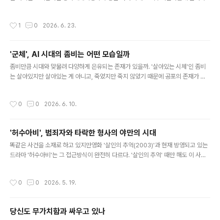
지 않자 상자 하나를 그리고는"이건 상자야. 네가 원하는 양은 이 안에 있어."라고 말
하자왕자가 바로 내가 원하던 것이라고 하는 대목이다. 고레에다 히로카즈 감독의 영
작성시간
1
0
2026. 6. 23.
화 '상자 속의 양'은 바로 그 '어린 왕자'에 나오는 이야기를 모티브로 삼았다. 사고로
아들을 잃은 오토네(아야세 하루카)와 켄스케(다이고) 부부가아들 카케루(쿠와키 리
무)의 얼굴과 기억을 가진휴머노이드를 집으로 들이면서 이야기는 시작된다. 진짜 아
'군체', AI 시대의 좀비는 어떤 모습일까
들이 아니라 휴머노이드지만오토네는 그를 점점 아들 카케루처럼 대하기 시작하고
글 내용
애써 그건 로봇에 불과하다고 부정하던 켄스케 역시아들의 ..
좀비만큼 시대와 맞물려 다양하게 은유되는 존재가 있을까. '살아있는 시체'인 좀비
는 살아있지만 살아있는 게 아니고, 죽었지만 죽지 않았기 때문에 공포의 존재가 된
다. 바로 이 지점은 좀비가 시대의 은유가 되는 이유다. 이를테면 우리에게 군사 독재
시절눈과 귀를 가린 채 자행된 폭력 앞에별다른 문제의식 없이 살아가는 이들은 살아
작성시간
0
0
2026. 6. 10.
있다고 해도 살아있다 말하기 어렵다. 또한 자기만의 주체적인 선택에 의한 삶이 아
니라사람들이 우 몰려가는 풍조에 휩쓸려 사는 삶 역시 마찬가지다. 연상호 감독의
'부산행'은 바로 이런 한국적인 상황을좀비의 은유로 가져온 작품이다. 지하철을 가
'허수아비', 범죄자와 타락한 형사의 야만의 시대
득 메운 군인 좀비들의 질주나300킬로가 넘는 속도로 달려나가는 KTX에서 벌어지
글 내용
는좀비들과 생존자들의 사투주식장에 몰려든 일반투자자들을 개미라 ..
똑같은 사건을 소재로 하고 있지만영화 '살인의 추억(2003)'과 현재 방영되고 있는
드라마 '허수아비'는 그 접근방식이 완전히 다르다. '살인의 추억' 때만 해도 이 사건
은 '화성연쇄살인사건'으로 불렸다.범인이 특정되지 않았기 때문이다. 하지만 '허수
아비'가 방영되는 현재 우리는 이 사건을 '이춘재 연쇄살인사건'으로 부른다. 이 사건
작성시간
0
0
2026. 5. 19.
이 이춘재에 의해 벌어졌다는 사실은 2019년에서야 비로소 밝혀졌다. 첨단 DNA
감식 기술을 통해서다. 그래서 '살인의 추억'이 당시 끝내 잡지 못했던 범인을 잡고 싶
은형사들의 지독한 열망(그래서 엇나가기도 하는)을 담았다면,'허수아비'는 뒤늦게야
당신도 무가치함과 싸우고 있나
특정된 범인과의 인터뷰를 통해왜 그 때 그토록 많은 피해자들을 내면서도범인을 잡
글 내용