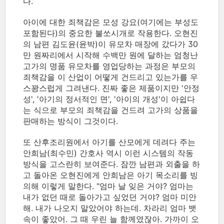
다.
아이에 대한 죄책감은 모성 강요(여기에는 부성도
포함된다)의 중요한 불쏘시개로 작용한다. 오현진
의 남편 김도윤(윤박)이 유모차 매장에 갔다가 30
만 원짜리에서 시작해 수백만 원에 달하는 엄청난
고가의 명품 유모차를 영업당하는 과정은 부모의
죄책감을 이 산업이 어떻게 건드리고 있는가를 우
스꽝스럽게 그려낸다. 진짜 좋은 제품이지만 '안정
성', '아기의 정서적인 면', '아이의 개성'이 아쉽다
는 식으로 부모의 죄책감을 건드려 고가의 상품을
판매하는 방식이 그것이다.
또 산후조리원에서 아기를 산모에게 데려다 주는
안희남(최수민) 간호사 역시 이런 시스템의 작동
방식을 고스란히 보여준다. 잠깐 남편과 외출을 하
고 돌아온 오현진에게 안희남은 아기 목소리를 빙
의해 이렇게 말한다. "엄마 날 잊은 거야? 엄마는
내가 없던 때로 돌아가고 싶었던 거야? 엄마 미안
해. 내가 나오지 말았어야 하는데. 차라리 엄마 뱃
속이 좋았어. 그 때 우린 늘 함께였잖아. 가까이 오