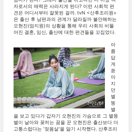
자로서의 매력은 사라지게 된다? 이런 사회적 편
견은 어디서부터 잘못된 걸까. tvN <산후조리원>
은 출산 후 남편과의 관계가 달라질까 불안해하는
오현진(엄지원)의 상황을 통해 우리 사회의 비뚤
어진 결혼, 임신, 출산에 대한 편견들을 꼬집었다.
아
름
답
게
쏟
아
지
던
별
똥
별
을 보고 있다가 갑자기 오현진의 가슴으로 그 별똥
별이 날아와 꽂히는 꿈을 꾼 오현진은 출산보다 더
고통스럽다는 '젖몸살'을 앓기 시작했다. 산후조리