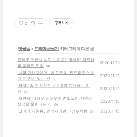
2
구독하기
'
옛글들
>
드라마 곱씹기
' 카테고리의 다른 글
광화문 언론사 빌딩 보라고! '개천용' 김주현
2020.11.29
의 따끔한 일침
(0)
'나의 가해자에게', 이 단편이 '펜트하우스'보
2020.11.21
다 더 가치 있는 건
(0)
'써치', 좀 더 보완된 시즌2를 기대하는 이
2020.11.21
유
(0)
'개천용' 배성우·권상우의 촌철살인, 대중의
2020.11.15
심금을 울린다는 건
(0)
'날아라 개천용', 연기자라면 배성우처럼
2020.11.15
(0)