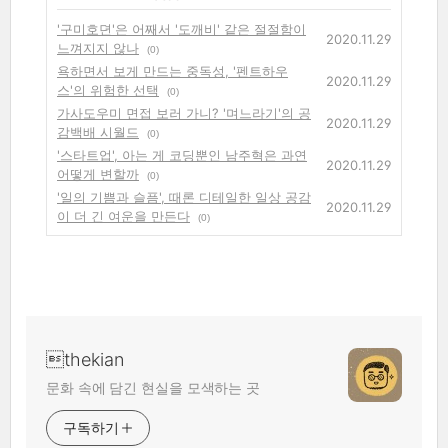
'구미호뎐'은 어째서 '도깨비' 같은 절절함이
2020.11.29
느껴지지 않나
(0)
욕하면서 보게 만드는 중독성, '펜트하우
2020.11.29
스'의 위험한 선택
(0)
가사도우미 면접 보러 가니? '며느라기'의 공
2020.11.29
감백배 시월드
(0)
'스타트업', 아는 게 코딩뿐인 남주혁은 과연
2020.11.29
어떻게 변할까
(0)
'일의 기쁨과 슬픔', 때론 디테일한 일상 공감
2020.11.29
이 더 긴 여운을 만든다
(0)
thekian
문화 속에 담긴 현실을 모색하는 곳
구독하기