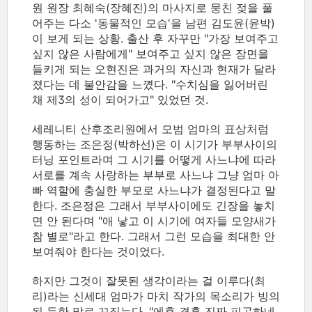
원 원장 최혜숙(장혜진)의 마사지로 뭉친 젖을 풀
어주는 다소 '동물적인 모습'을 남편 김도윤(윤박)
이 보게 되는 상황. 출산 후 자꾸만 "가장 보여주고
싶지 않은 사람에게" 보여주고 싶지 않은 장면을
들키게 되는 오현진은 과거의 자신과 현재가 달라
졌다는 데 불안감을 느꼈다. "수치심을 잃어버린
채 제3의 성이 되어가고" 있었던 것.
세레니티 산후조리원에서 모범 엄마의 표상처럼
행동하는 조은정(박하선)은 이 시기가 부부사이의
터닝 포인트라며 그 시기를 어떻게 사느냐에 따라
서로를 계속 사랑하는 부부로 사느냐 그냥 엄마 아
빠 역할에 충실한 부모로 사느냐가 결정된다고 말
한다. 조은정은 그래서 부부사이에도 긴장을 놓치
면 안 된다며 "애 낳고 이 시기에 여자들 모양새가
참 별로"라고 한다. 그래서 그런 모습을 최대한 안
보여줘야 한다는 것이었다.
하지만 그것이 잘못된 생각이라는 걸 이루다(최
리)라는 신세대 엄마가 마치 작가의 목소리가 빙의
된 듯한 말로 꼬집는다. "에휴 결혼 진짜 피곤하네