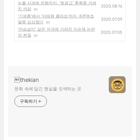
눈물 사과에 은퇴까지, '뒷광고' 후폭풍 거세
2020.08.16
진 까닭
(0)
'기생충'에서 '이태원 클라쓰'까지, K콘텐츠
2020.07.09
열풍 심상찮다
(0)
'머슴살이' 같은 자극에 가려진 이순재 논란
2020.07.05
의 본질
(0)
thekian
문화 속에 담긴 현실을 모색하는 곳
구독하기