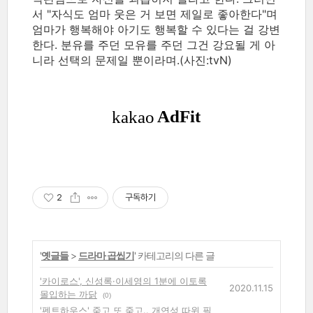
서 "자식도 엄마 웃은 거 보면 제일로 좋아한다"며
엄마가 행복해야 아기도 행복할 수 있다는 걸 강변
한다. 분유를 주던 모유를 주던 그건 강요될 게 아
니라 선택의 문제일 뿐이라며.(사진:tvN)
2
구독하기
'
옛글들
>
드라마 곱씹기
' 카테고리의 다른 글
'카이로스', 신성록·이세영의 1분에 이토록
2020.11.15
몰입하는 까닭
(0)
'펜트하우스' 죽고 또 죽고.. 개연성 따윈 필