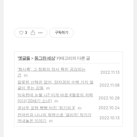
3
구독하기
'
옛글들
>
동그란 세상
' 카테고리의 다른 글
‘형사록’, 그 참회의 정서 특히 공감되는
2022.11.13
건
(0)
잘못된 선택은 없어, 양자경의 수백 가지 얼
2022.11.08
굴이 주는 감동
(0)
익숙한데 눈물 나? 이게 바로 K멜로의 저력
2022.10.28
이다(‘20세기 소녀’)
(0)
권상우 포텐 빵빵 터진 ‘위기의 X’
2022.10.24
(0)
전여빈과 나나의 워맨스로 ‘글리치’ 작가가
2022.10.13
꺼내놓은 이야기
(0)