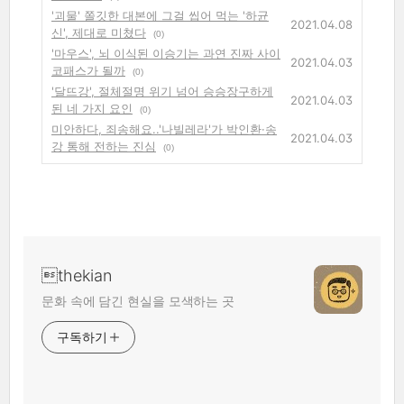
'괴물' 쫄깃한 대본에 그걸 씹어 먹는 '하균
2021.04.08
신', 제대로 미쳤다
(0)
'마우스', 뇌 이식된 이승기는 과연 진짜 사이
2021.04.03
코패스가 될까
(0)
'달뜨강', 절체절명 위기 넘어 승승장구하게
2021.04.03
된 네 가지 요인
(0)
미안하다, 죄송해요..'나빌레라'가 박인환·송
2021.04.03
강 통해 전하는 진심
(0)
thekian
문화 속에 담긴 현실을 모색하는 곳
구독하기