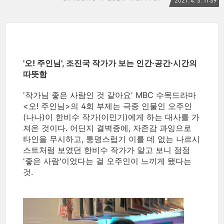
2021. 4. 3. 11:39
'오! 주인님', 조진국 작가가 보는 인간·공간·시간의
따뜻함
'작가님 좋은 사람인 것 같아요' MBC 수목드라마
<오! 주인님>의 4회 부제는 극중 인물인 오주인
(나나)이 한비수 작가(이민기)에게 하는 대사를 가
져온 것이다. 어딘지 결벽증에, 자존감 과잉으로
타인을 무시하고, 퉁명스럽기 이를 데 없는 나르시
스트처럼 보였던 한비수 작가가 알고 보니 점점
'좋은 사람'이었다는 걸 오주인이 느끼게 됐다는
것.