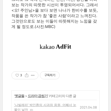
보는 작가의 따뜻한 시선이 투영되어서다. 그래서
<오! 주인님>을 보다 보면 나나가 한비수를 보듯,
작품을 쓴 작가가 참 '좋은 사람'이라고 느껴진다.
그것만으로도 보는 이들이 따뜻해지는 느낌을 갖
게 될 정도로.(사진:MBC)
3
구독하기
'
옛글들
>
드라마 곱씹기
' 카테고리의 다른 글
'나빌레라' 박인환의 사과와 응원, 어째서 눈
2021.04.08
물이 날까
(0)