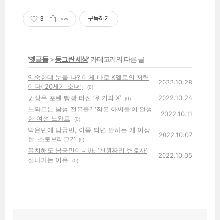
3
구독하기
'
옛글들
>
동그란 세상
' 카테고리의 다른 글
익숙한데 눈물 나? 이게 바로 K멜로의 저력
2022.10.28
이다(‘20세기 소녀’)
(0)
권상우 포텐 빵빵 터진 ‘위기의 X’
2022.10.24
(0)
느와르는 남성 전유물? ‘작은 아씨들’이 완성
2022.10.11
한 여성 느와르
(0)
박은빈에 남궁민, 이쯤 되면 안하는 게 이상
2022.10.07
한 ‘스토브리그2’
(0)
유치해도 남궁민이니까, ‘천원짜리 변호사’
2022.10.05
잘나가는 이유
(0)