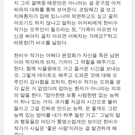
지 그의 결벽증 때문만은 아니라는 걸 문구점 아저
씨와의 대화를 통해 보여준다. 코팅해간 걸 보고
치매환자가 집에 있느냐며 외면하고도 싶고 골치
아프기도 하지 않냐고 말하는 아저씨에게 한비수
작가는 오주인이 들으라는 듯, "가족이 아프면 더
신경 써야지 골치 아프면 어쩌자는 거예요?"하고
따뜻한(?) 비수를 날린다.
한비수 작가는 어쩌다 윤정화가 자신을 죽은 남편
이라 착각하게 되자, 기꺼이 그 역할을 해주기도
한다. 함께 식물원에도 가고 즐거운 시간을 보내는
것. 그렇게 데이트도 해주고 도와준 것에 대해 오
주인이 감사함을 표하자, 한비수 작가는 도와줄 생
각 같은 거 없었다며 엄마는 환자가 아니라는 의외
의 말을 한다. "엄마한텐 보통 사람한텐 없는 능력
이 하나 있는 거야. 과거를 지금의 시간으로 불러
들이고 그걸 진짜로 만드는 능력. 운 좋게도 그런
능력 있는 엄마를 내가 하루 빌린 거고." 그날의 말
과 행동들은 어딘가 퉁명스럽게만 보이던 한비수
작가가 사실은 '좋은 사람'이라는 걸 발견하게 해
준다.